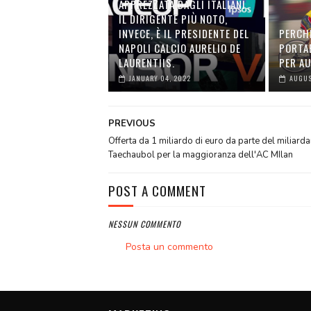
APPREZZATA DAGLI ITALIANI.
IL DIRIGENTE PIÙ NOTO,
INVECE, È IL PRESIDENTE DEL
PERCH
NAPOLI CALCIO AURELIO DE
PORTA
LAURENTIIS.
PER A
JANUARY 04, 2022
AUGUS
PREVIOUS
Offerta da 1 miliardo di euro da parte del miliard
Taechaubol per la maggioranza dell'AC MIlan
POST A COMMENT
NESSUN COMMENTO
Posta un commento