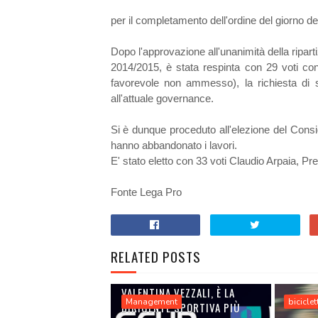
per il completamento dell'ordine del giorno 
Dopo l'approvazione all'unanimità della ripartizi
2014/2015, è stata respinta con 29 voti contr
favorevole non ammesso), la richiesta di 
all'attuale governance.
Si è dunque proceduto all'elezione del Consig
hanno abbandonato i lavori.
E' stato eletto con 33 voti Claudio Arpaia, Pr
Fonte Lega Pro
RELATED POSTS
VALENTINA VEZZALI, È LA
Management
biciclet
DIRIGENTE SPORTIVA PIÙ