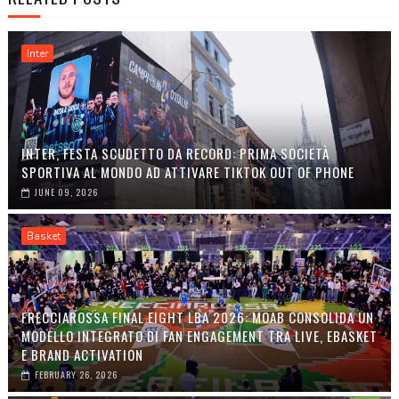
Inter
INTER, FESTA SCUDETTO DA RECORD: PRIMA SOCIETÀ
SPORTIVA AL MONDO AD ATTIVARE TIKTOK OUT OF PHONE
JUNE 09, 2026
Basket
FRECCIAROSSA FINAL EIGHT LBA 2026: MOAB CONSOLIDA UN
MODELLO INTEGRATO DI FAN ENGAGEMENT TRA LIVE, EBASKET
E BRAND ACTIVATION
FEBRUARY 26, 2026