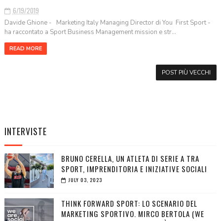
6/19/2019
Davide Ghione - Marketing Italy Managing Director di You First Sport -
ha raccontato a Sport Business Management mission e str...
READ MORE
POST PIÙ VECCHI
INTERVISTE
BRUNO CERELLA, UN ATLETA DI SERIE A TRA
SPORT, IMPRENDITORIA E INIZIATIVE SOCIALI
JULY 03, 2023
THINK FORWARD SPORT: LO SCENARIO DEL
MARKETING SPORTIVO. MIRCO BERTOLA (WE