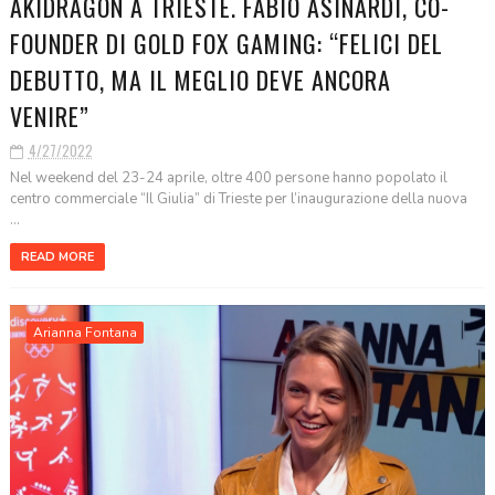
AKIDRAGON A TRIESTE. FABIO ASINARDI, CO-
FOUNDER DI GOLD FOX GAMING: “FELICI DEL
DEBUTTO, MA IL MEGLIO DEVE ANCORA
VENIRE”
4/27/2022
Nel weekend del 23-24 aprile, oltre 400 persone hanno popolato il
centro commerciale “Il Giulia” di Trieste per l’inaugurazione della nuova
...
READ MORE
Arianna Fontana