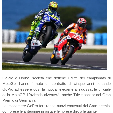
GoPro e Dorna, società che detiene i diritti del campionato di
MotoGp, hanno firmato un contratto di cinque anni portando
GoPro ad essere così la nuova telecamera indossabile ufficiale
della MotoGP. L'azienda diventerà, anche Title sponsor del Gran
Premio di Germania.
Le telecamere GoPro forniranno nuovi contenuti del Gran premio,
comprese le anteprime in pista e le riprese dietro le quinte.