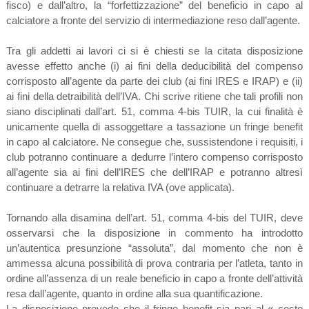
fisco) e dall’altro, la “forfettizzazione” del beneficio in capo al
calciatore a fronte del servizio di intermediazione reso dall’agente.
Tra gli addetti ai lavori ci si è chiesti se la citata disposizione
avesse effetto anche (i) ai fini della deducibilità del compenso
corrisposto all’agente da parte dei club (ai fini IRES e IRAP) e (ii)
ai fini della detraibilità dell’IVA. Chi scrive ritiene che tali profili non
siano disciplinati dall’art. 51, comma 4-bis TUIR, la cui finalità è
unicamente quella di assoggettare a tassazione un fringe benefit
in capo al calciatore. Ne consegue che, sussistendone i requisiti, i
club potranno continuare a dedurre l’intero compenso corrisposto
all’agente sia ai fini dell’IRES che dell’IRAP e potranno altresì
continuare a detrarre la relativa IVA (ove applicata).
Tornando alla disamina dell’art. 51, comma 4-bis del TUIR, deve
osservarsi che la disposizione in commento ha introdotto
un’autentica presunzione “assoluta”, dal momento che non è
ammessa alcuna possibilità di prova contraria per l’atleta, tanto in
ordine all’assenza di un reale beneficio in capo a fronte dell’attività
resa dall’agente, quanto in ordine alla sua quantificazione.
La disposizione prevede che il fringe benefit sia pari al « costo