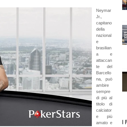
Neymar
Jr.,
capitano
della
nazional
e
brasilian
a e
attaccan
te del
Barcello
na, può
ambire
sempre
di più al
titolo di
calciator
e più
I 
amato e