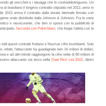
ndo gli orecchini e i tatuaggi che lo contraddistinguono. Un
 al brasiliano il longevo contratto stipulato nel 2012, anno in
rile 2015 arriva il contratto dalla durata biennale firmato con
l'igiene orale distribuito dalla Johnson & Johnson. Fra le varie
pnotico e rassicurante, che ben si sposa con la pubblicità di
anticipato,
l’accordo con PokerStars
, che forgia l’atleta con la
 tutti questi contratti fruttano a Neymar cifre esorbitanti. Solo
, infatti, l’attaccante ha guadagnato ben 16 milioni di dollari,
e ad altri introiti raggiungono la cifra netta di 80 milioni di
issimo attaccante sia terzo nella
Goal Rich List 2015
, dietro