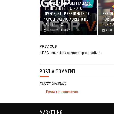
APPREZZATA DAGLI ITALIANI.
IL DIRIGENTE PIÙ NOTO,
INVECE, È IL PRESIDENTE DEL
PERCH
NAPOLI CALCIO AURELIO DE
PORTA
LAURENTIIS.
PER A
JANUARY 04, 2022
AUGUS
PREVIOUS
Il PSG annuncia la partnership con Jolival
POST A COMMENT
NESSUN COMMENTO
Posta un commento
MARKETING