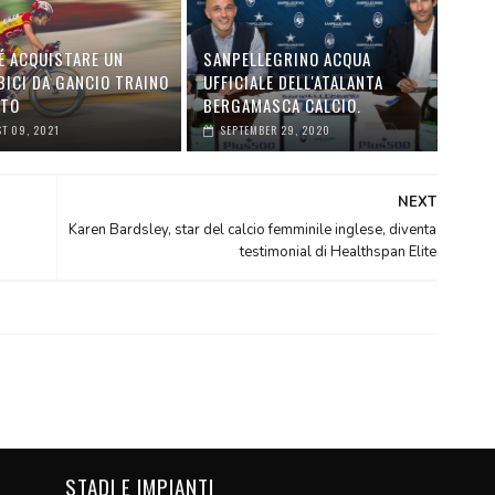
É ACQUISTARE UN
SANPELLEGRINO ACQUA
BICI DA GANCIO TRAINO
UFFICIALE DELL'ATALANTA
UTO
BERGAMASCA CALCIO.
T 09, 2021
SEPTEMBER 29, 2020
NEXT
Karen Bardsley, star del calcio femminile inglese, diventa
testimonial di Healthspan Elite
STADI E IMPIANTI