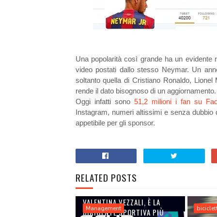
Una popolarità così grande ha un evidente r
video postati dallo stesso Neymar. Un anno
soltanto quella di Cristiano Ronaldo, Lion
rende il dato bisognoso di un aggiornamento.
Oggi infatti sono
51,2 milioni i fan su Fa
Instagram, numeri altissimi e senza dubbio 
appetibile per gli sponsor.
RELATED POSTS
VALENTINA VEZZALI, È LA
Management
biciclet
DIRIGENTE SPORTIVA PIÙ