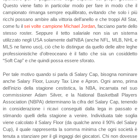
Questo viene fatto in particolar modo per fare in modo che il
campionato rimanga sempre equilibrato, evitando che solo i più
ricchi possano ambire alla vittoria dell’anello e che troppi All Star,
come fu il
sei volte campione Michael Jordan
, facciano parte dello
stesso roster. Seppure il tetto salariale non sia un sistema
utilizzato negli USA solamente dall’NBA (anche NFL, MLB, NHL e
MLS ne fanno uso), ciò che lo distingue da quello delle altre leghe
professionistiche d’oltreoceano è il fatto che sia un cosiddetto
“Soft Cap” e che quindi possa essere sforato.
Per tale motivo quando si parla di Salary Cap, bisogna nominare
anche Salary Floor, Luxury Tax Line e Apron. Ogni anno, prima
dell’inizio della stagione cestistica, la NBA, incarnata nel suo
commissioner Adam Silver, e la National Basketball Players
Association (NBPA) determinano la cifra del Salary Cap, tenendo
in considerazione i ricavi conseguiti dalla lega in passato e
stimando quelli della stagione a venire. Individuata tale soglia
viene calcolato il Salary Floor (da qualche anno il 90% del Salary
Cup), il quale rappresenta la somma minima che ogni società è
tenuta a stanziare per il gli ingaggi dei giocatori. Chi non dovesse