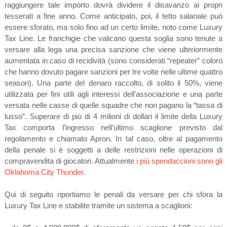
raggiungere tale importo dovrà dividere il disavanzo ai propri
tesserati a fine anno. Come anticipato, poi, il tetto salariale può
essere sforato, ma solo fino ad un certo limite, noto come Luxury
Tax Line. Le franchigie che valicano questa soglia sono tenute a
versare alla lega una precisa sanzione che viene ulteriormente
aumentata in caso di recidività (sono considerati “repeater” coloro
che hanno dovuto pagare sanzioni per tre volte nelle ultime quattro
season). Una parte del denaro raccolto, di solito il 50%, viene
utilizzata per fini utili agli interessi dell’associazione e una parte
versata nelle casse di quelle squadre che non pagano la “tassa di
lusso”. Superare di più di 4 milioni di dollari il limite della Luxury
Tax comporta l’ingresso nell’ultimo scaglione previsto dal
regolamento e chiamato Apron. In tal caso, oltre al pagamento
della penale si è soggetti a delle restrizioni nelle operazioni di
compravendita di giocatori. Attualmente
i più spendaccioni sono gli
Oklahoma City Thunder
.
Qui di seguito riportiamo le penali da versare per chi sfora la
Luxury Tax Line e stabilite tramite un sistema a scaglioni: