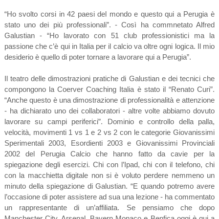
“Ho svolto corsi in 42 paesi del mondo e questo qui a Perugia è
stato uno dei più professionali”. - Così ha commnetato Alfred
Galustian - “Ho lavorato con 51 club professionistici ma la
passione che c’è qui in Italia per il calcio va oltre ogni logica. Il mio
desiderio è quello di poter tornare a lavorare qui a Perugia”.
Il teatro delle dimostrazioni pratiche di Galustian e dei tecnici che
compongono la Coerver Coaching Italia è stato il “Renato Curi”.
“Anche questo è una dimostrazione di professionalità e attenzione
- ha dichiarato uno dei collaboratori - altre volte abbiamo dovuto
lavorare su campi periferici”. Dominio e controllo della palla,
velocità, movimenti 1 vs 1 e 2 vs 2 con le categorie Giovanissimi
Sperimentali 2003, Esordienti 2003 e Giovanissimi Provinciali
2002 del Perugia Calcio che hanno fatto da cavie per la
spiegazione degli esercizi. Chi con l’Ipad, chi con il telefono, chi
con la macchietta digitale non si è voluto perdere nemmeno un
minuto della spiegazione di Galustian. “E quando potremo avere
l’occasione di poter assistere ad sua una lezione - ha commentato
un rappresentante di un’affiliata. Se pensiamo che dopo
Manchester City, Arsenal, Bayern Monaco e Benfica oggi è qui a