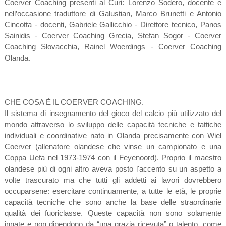
Coerver Coaching presenti al Curi: Lorenzo Sodero, docente e
nell’occasione traduttore di Galustian, Marco Brunetti e Antonio
Cincotta - docenti, Gabriele Gallicchio - Direttore tecnico, Panos
Sainidis - Coerver Coaching Grecia, Stefan Sogor - Coerver
Coaching Slovacchia, Rainel Woerdings - Coerver Coaching
Olanda.
CHE COSA È IL COERVER COACHING.
Il sistema di insegnamento del gioco del calcio più utilizzato del
mondo attraverso lo sviluppo delle capacità tecniche e tattiche
individuali e coordinative nato in Olanda precisamente con Wiel
Coerver (allenatore olandese che vinse un campionato e una
Coppa Uefa nel 1973-1974 con il Feyenoord). Proprio il maestro
olandese più di ogni altro aveva posto l'accento su un aspetto a
volte trascurato ma che tutti gli addetti ai lavori dovrebbero
occuparsene: esercitare continuamente, a tutte le età, le proprie
capacità tecniche che sono anche la base delle straordinarie
qualità dei fuoriclasse. Queste capacità non sono solamente
innate e non dipendono da “una grazia ricevuta” o talento, come