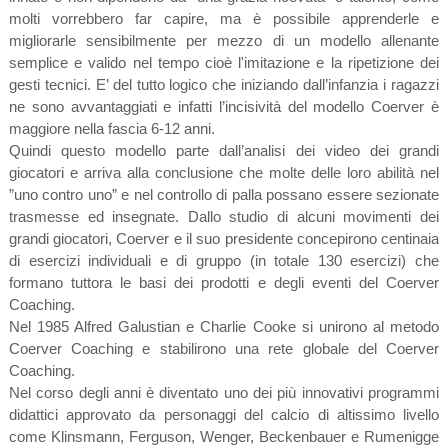
molti vorrebbero far capire, ma è possibile apprenderle e
migliorarle sensibilmente per mezzo di un modello allenante
semplice e valido nel tempo cioè l'imitazione e la ripetizione dei
gesti tecnici. E’ del tutto logico che iniziando dall’infanzia i ragazzi
ne sono avvantaggiati e infatti l’incisività del modello Coerver è
maggiore nella fascia 6-12 anni.
Quindi questo modello parte dall’analisi dei video dei grandi
giocatori e arriva alla conclusione che molte delle loro abilità nel
”uno contro uno” e nel controllo di palla possano essere sezionate
trasmesse ed insegnate. Dallo studio di alcuni movimenti dei
grandi giocatori, Coerver e il suo presidente concepirono centinaia
di esercizi individuali e di gruppo (in totale 130 esercizi) che
formano tuttora le basi dei prodotti e degli eventi del Coerver
Coaching.
Nel 1985 Alfred Galustian e Charlie Cooke si unirono al metodo
Coerver Coaching e stabilirono una rete globale del Coerver
Coaching.
Nel corso degli anni è diventato uno dei più innovativi programmi
didattici approvato da personaggi del calcio di altissimo livello
come Klinsmann, Ferguson, Wenger, Beckenbauer e Rumenigge