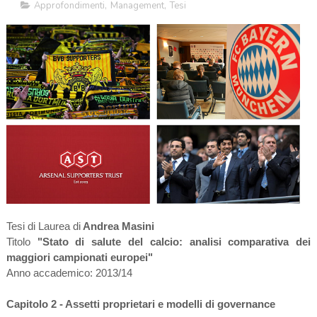
Approfondimenti
,
Management
,
Tesi
Tesi di Laurea di
Andrea Ma
sini
Titolo
"
Stato di salute del calcio: analisi comparativa dei
maggiori campionati europei
"
Anno accademico: 20
1
3/
1
4
Capitolo
2
- Assetti proprietari e modelli di governance