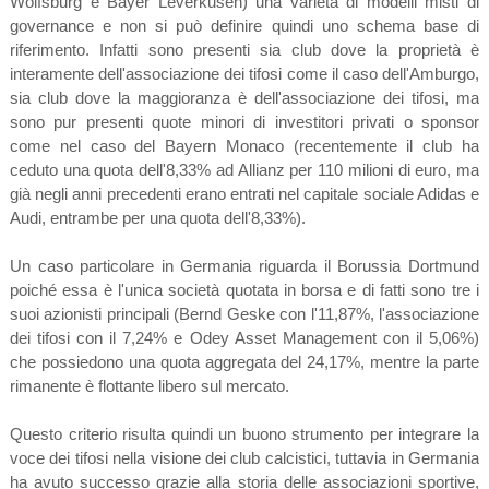
Wolfsburg e Bayer Leverkusen) una varietà di modelli misti di
governance e non si può definire quindi uno schema base di
riferimento. Infatti sono presenti sia club dove la proprietà è
interamente dell'associazione dei tifosi come il caso dell'Amburgo,
sia club dove la maggioranza è dell'associazione dei tifosi, ma
sono pur presenti quote minori di investitori privati o sponsor
come nel caso del Bayern Monaco (recentemente il club ha
ceduto una quota dell'8,33% ad Allianz per 110 milioni di euro, ma
già negli anni precedenti erano entrati nel capitale sociale Adidas e
Audi, entrambe per una quota dell'8,33%).
Un caso particolare in Germania riguarda il Borussia Dortmund
poiché essa è l'unica società quotata in borsa e di fatti sono tre i
suoi azionisti principali (Bernd Geske con l'11,87%, l'associazione
dei tifosi con il 7,24% e Odey Asset Management con il 5,06%)
che possiedono una quota aggregata del 24,17%, mentre la parte
rimanente è flottante libero sul mercato.
Questo criterio risulta quindi un buono strumento per integrare la
voce dei tifosi nella visione dei club calcistici, tuttavia in Germania
ha avuto successo grazie alla storia delle associazioni sportive,