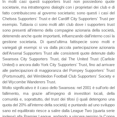
In molti casi questi supporters trust non possiedono quote
societarie, ma intrattengono dialoghi con i proprietari dei club e di
fatto contribuiscono al governo societario; sono questi i casi del
Chelsea Supporters' Trust e del Cardiff City Supporters' Trust per
esempio. Tuttavia ci sono molti altri club dove i supporters trust
sono presenti all'interno della compagine azionaria della società,
detenendo anche quote importanti, influenzando dall'interno così la
gestione societaria. Di quest'ultima fattispecie sono molti e
variegati gli esempi: si va dalla piccola partecipazione azionaria
dell'Arsenal Supporters Trust alle consistenti quote detenute dallo
Swansea City Supporters Trust, dal The United Trust (Carlisle
United) o ancora dallo York City Supporters' Trust, fino ad arrivare
alle partecipazioni di maggioranza del Pompey Supporters' Trust
(Portsmouth), del Wimbledon Football Club Supporters' Society e
del Wycombe Wanderers Trust.
Molto significativo è il caso dello Swansea: nel 2001 è sull'orlo del
fallimento, ma grazie all'impegno di investitori locali, della
comunità e, soprattutto, del trust dei tifosi (i quali detengono una
quota del 20% all'interno della società) e puntando ad uno sviluppo
sano ed equilibrato riesce a salire dalla League Two (quarta serie
inglese) alla Premier League, andando a vincere persino la Coppa