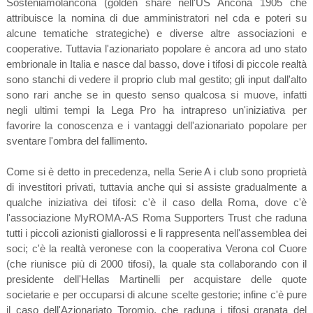
Sosteniamolancona (golden share nell'US Ancona 1905 che
attribuisce la nomina di due amministratori nel cda e poteri su
alcune tematiche strategiche) e diverse altre associazioni e
cooperative. Tuttavia l'azionariato popolare è ancora ad uno stato
embrionale in Italia e nasce dal basso, dove i tifosi di piccole realtà
sono stanchi di vedere il proprio club mal gestito; gli input dall'alto
sono rari anche se in questo senso qualcosa si muove, infatti
negli ultimi tempi la Lega Pro ha intrapreso un'iniziativa per
favorire la conoscenza e i vantaggi dell'azionariato popolare per
sventare l'ombra del fallimento.
Come si è detto in precedenza, nella Serie A i club sono proprietà
di investitori privati, tuttavia anche qui si assiste gradualmente a
qualche iniziativa dei tifosi: c'è il caso della Roma, dove c'è
l'associazione MyROMA-AS Roma Supporters Trust che raduna
tutti i piccoli azionisti giallorossi e li rappresenta nell'assemblea dei
soci; c'è la realtà veronese con la cooperativa Verona col Cuore
(che riunisce più di 2000 tifosi), la quale sta collaborando con il
presidente dell'Hellas Martinelli per acquistare delle quote
societarie e per occuparsi di alcune scelte gestorie; infine c'è pure
il caso dell'Azionariato Toromio, che raduna i tifosi granata del