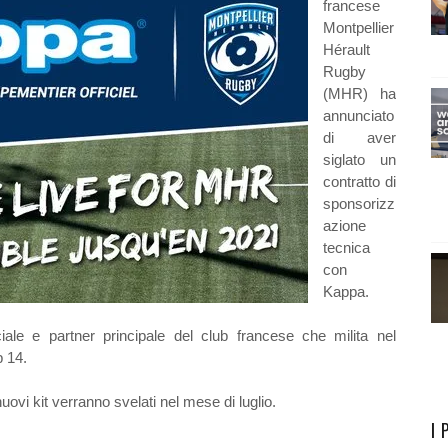
francese
Montpellier
Hérault
Rugby
(MHR) ha
annunciato
di aver
siglato un
contratto di
sponsorizz
azione
tecnica
con
Kappa.
iciale e partner principale del club francese che milita nel
 14.
uovi kit verranno svelati nel mese di luglio.
I 