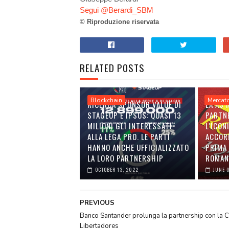
Segui @Berardi_SBM
© Riproduzione riservata
RELATED POSTS
Blockchain
Mercat
RICERCA SPONSOR VALUE DI
LA AS
STAGEUP E IPSOS: QUASI 13
PARTN
MILIONI GLI INTERESSATI
L'ICON
ALLA LEGA PRO. LE PARTI
ACCOR
HANNO ANCHE UFFICIALIZZATO
PRIMA 
LA LORO PARTNERSHIP
ROMAN
OCTOBER 13, 2022
JUNE 
PREVIOUS
Banco Santander prolunga la partnership con la 
Libertadores