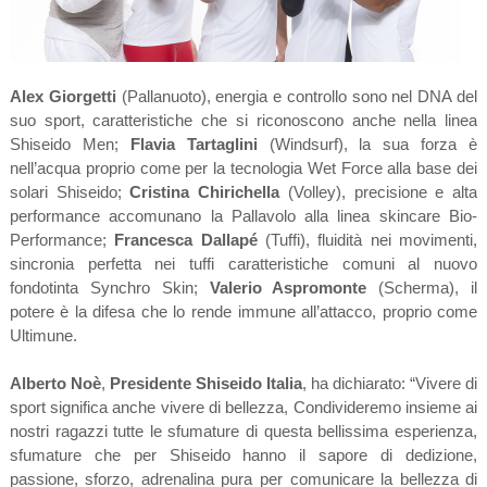
Alex Giorgetti
(Pallanuoto), energia e controllo sono nel DNA del
suo sport, caratteristiche che si riconoscono anche nella linea
Shiseido Men;
Flavia Tartaglini
(Windsurf), la sua forza è
nell’acqua proprio come per la tecnologia Wet Force alla base dei
solari Shiseido;
Cristina Chirichella
(Volley), precisione e alta
performance accomunano la Pallavolo alla linea skincare Bio-
Performance;
Francesca Dallapé
(Tuffi), fluidità nei movimenti,
sincronia perfetta nei tuffi caratteristiche comuni al nuovo
fondotinta Synchro Skin;
Valerio Aspromonte
(Scherma), il
potere è la difesa che lo rende immune all’attacco, proprio come
Ultimune.
Alberto Noè
,
Presidente Shiseido Italia
, ha dichiarato: “Vivere di
sport significa anche vivere di bellezza, Condivideremo insieme ai
nostri ragazzi tutte le sfumature di questa bellissima esperienza,
sfumature che per Shiseido hanno il sapore di dedizione,
passione, sforzo, adrenalina pura per comunicare la bellezza di