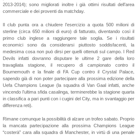
2013-2014); sono migliorati inoltre i già ottimi risultati dell’area
commerciale e dei proventi da matchday.
Il club punta ora a chiudere l’esercizio a quota 500 milioni di
sterline (circa 650 milioni di euro) di fatturato, diventando così il
primo club inglese a raggiungere tale soglia. Se i risultati
economici sono da considerarsi piuttosto soddisfacenti, la
medesima cosa non può dirsi per quelli ottenuti sul campo. I Red
Devils infatti dovranno disputare le ultime 2 gare della loro
travagliata stagione, il recupero di campionato contro il
Bournemouth e la finale di FA Cup contro il Crystal Palace,
sapendo già di non poter partecipare alla prossima edizione della
Uefa Champions League (la squadra di Van Gaal infatti, anche
vincendo l’ultima sfida casalinga, terminerebbe la stagione quarta
in classifica a pari punti con i cugini del City, ma in svantaggio per
differenza reti).
Rimane comunque la possibilità di alzare un trofeo sabato. Proprio
la mancata partecipazione alla prossima Champions League
“costerà” cara alla squadra di Manchester, in virtù di una penale