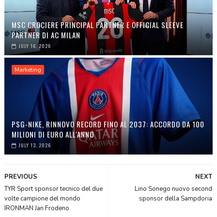
MSC CROCIERE PRINCIPAL PARTNER E OFFICIAL SLEEVE
PARTNER DI AC MILAN
JULY 16, 2026
Marketing
PSG-NIKE, RINNOVO RECORD FINO AL 2037: ACCORDO DA 100
MILIONI DI EURO ALL'ANNO
JULY 13, 2026
PREVIOUS
NEXT
TYR Sport sponsor tecnico del due
Lino Sonego nuovo second
volte campione del mondo
sponsor della Sampdoria
IRONMAN Jan Frodeno