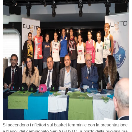
Si accendono i riflettori sul basket femminile con la presentazione
a Napoli del campionato Seri A GU2TO, a bordo della nuovissima