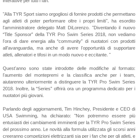
interattive per tutti i fan.
"Alla TYR Sport siamo orgogliosi di fornire prodotti che permettano
agli atleti di poter performare oltre i propri limiti", ha esordito
l'amministratore delegato Matt DiLorenzo. "Diventando il nuovo
“Title Sponsor” della TYR Pro Swim Series 2018, non vediamo
l'ora di dare energia alla “community” di nuotatori con prodotti
all’avanguardia, ma anche di avere l'opportunità di supportare
atleti, allenatori e tifosi in un modo nuovo e eccitante. "
Quest'anno sono state introdotte delle modifiche al formato:
l'aumento del montepremi e la classifica anche per i team,
aiutarenno ulteriormente a distinguere la TYR Pro Swim Series
2018. Inoltre, la “Series” offrirà ora un programma dedicato per i
nuotatori più giovani.
Parlando degli aggiornamenti, Tim Hinchey, Presidente e CEO di
USA Swimming, ha dichiarato: "Non potremmo essere più
entusiasti dei cambiamenti imminenti per la TYR Pro Swim Series
del prossimo anno. Le novità alla formula utilizzata gli scorsi anni
creeranno competizioni elettrizzanti sia per i fan che per gli atleti, e