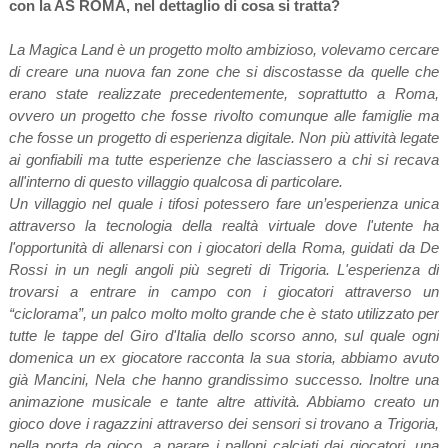
con la AS ROMA, nel dettaglio di cosa si tratta?
La Magica Land è un progetto molto ambizioso, volevamo cercare
di creare una nuova fan zone che si discostasse da quelle che
erano state realizzate precedentemente, soprattutto a Roma,
ovvero un progetto che fosse rivolto comunque alle famiglie ma
che fosse un progetto di esperienza digitale. Non più attività legate
ai gonfiabili ma tutte esperienze che lasciassero a chi si recava
all'interno di questo villaggio qualcosa di particolare.
Un villaggio nel quale i tifosi potessero fare un’esperienza unica
attraverso la tecnologia della realtà virtuale dove l'utente ha
l'opportunità di allenarsi con i giocatori della Roma, guidati da De
Rossi in un negli angoli più segreti di Trigoria. L'esperienza di
trovarsi a entrare in campo con i giocatori attraverso un
“ciclorama”, un palco molto molto grande che è stato utilizzato per
tutte le tappe del Giro d'Italia dello scorso anno, sul quale ogni
domenica un ex giocatore racconta la sua storia, abbiamo avuto
già Mancini, Nela che hanno grandissimo successo. Inoltre una
animazione musicale e tante altre attività. Abbiamo creato un
gioco dove i ragazzini attraverso dei sensori si trovano a Trigoria,
nella porta da gioco, a parare i palloni calciati dai giocatori, una