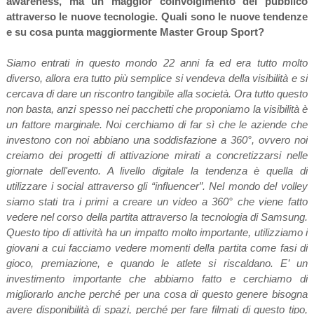
awareness, ma un maggior coinvolgimento del pubblico
attraverso le nuove tecnologie. Quali sono le nuove tendenze
e su cosa punta maggiormente Master Group Sport?
Siamo entrati in questo mondo 22 anni fa ed era tutto molto
diverso, allora era tutto più semplice si vendeva della visibilità e si
cercava di dare un riscontro tangibile alla società. Ora tutto questo
non basta, anzi spesso nei pacchetti che proponiamo la visibilità è
un fattore marginale. Noi cerchiamo di far sì che le aziende che
investono con noi abbiano una soddisfazione a 360°, ovvero noi
creiamo dei progetti di attivazione mirati a concretizzarsi nelle
giornate dell'evento. A livello digitale la tendenza è quella di
utilizzare i social attraverso gli “influencer”. Nel mondo del volley
siamo stati tra i primi a creare un video a 360° che viene fatto
vedere nel corso della partita attraverso la tecnologia di Samsung.
Questo tipo di attività ha un impatto molto importante, utilizziamo i
giovani a cui facciamo vedere momenti della partita come fasi di
gioco, premiazione, e quando le atlete si riscaldano. E’ un
investimento importante che abbiamo fatto e cerchiamo di
migliorarlo anche perché per una cosa di questo genere bisogna
avere disponibilità di spazi, perché per fare filmati di questo tipo,