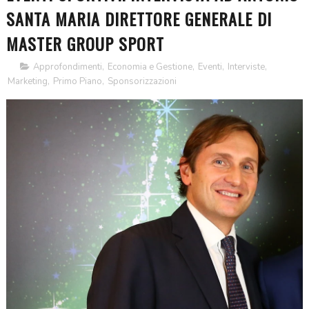
SANTA MARIA DIRETTORE GENERALE DI
MASTER GROUP SPORT
Approfondimenti
,
Economia e Gestione
,
Eventi
,
Interviste
,
Marketing
,
Primo Piano
,
Sponsorizzazioni