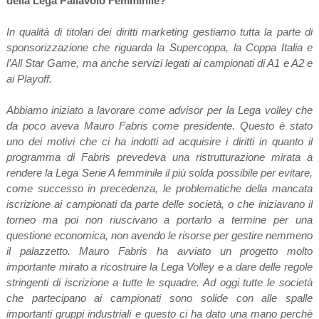
della Lega Pallavolo Femminile?
In qualità di titolari dei diritti marketing gestiamo tutta la parte di
sponsorizzazione che riguarda la Supercoppa, la Coppa Italia e
l’All Star Game, ma anche servizi legati ai campionati di A1 e A2 e
ai Playoff.
Abbiamo iniziato a lavorare come advisor per la Lega volley che
da poco aveva Mauro Fabris come presidente. Questo è stato
uno dei motivi che ci ha indotti ad acquisire i diritti in quanto il
programma di Fabris prevedeva una ristrutturazione mirata a
rendere la Lega Serie A femminile il più solda possibile per evitare,
come successo in precedenza, le problematiche della mancata
iscrizione ai campionati da parte delle società, o che iniziavano il
torneo ma poi non riuscivano a portarlo a termine per una
questione economica, non avendo le risorse per gestire nemmeno
il palazzetto. Mauro Fabris ha avviato un progetto molto
importante mirato a ricostruire la Lega Volley e a dare delle regole
stringenti di iscrizione a tutte le squadre. Ad oggi tutte le società
che partecipano ai campionati sono solide con alle spalle
importanti gruppi industriali e questo ci ha dato una mano perchè