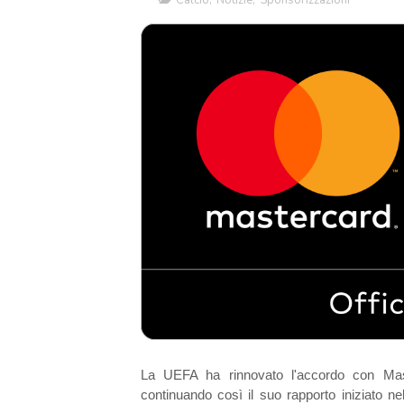
Calcio
,
Notizie
,
Sponsorizzazioni
La UEFA ha rinnovato l'accordo con Mas
continuando così il suo rapporto iniziato 