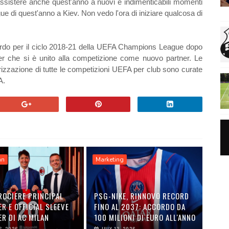
assistere anche quest'anno a nuovi e indimenticabili momenti
 di quest'anno a Kiev. Non vedo l'ora di iniziare qualcosa di
ordo per il ciclo 2018-21 della UEFA Champions League dopo
 che si è unito alla competizione come nuovo partner. Le
sorizzazione di tutte le competizioni UEFA per club sono curate
A.
an
Marketing
ROCIERE PRINCIPAL
PSG-NIKE, RINNOVO RECORD
R E OFFICIAL SLEEVE
FINO AL 2037: ACCORDO DA
R DI AC MILAN
100 MILIONI DI EURO ALL'ANNO
6, 2026
JULY 13, 2026