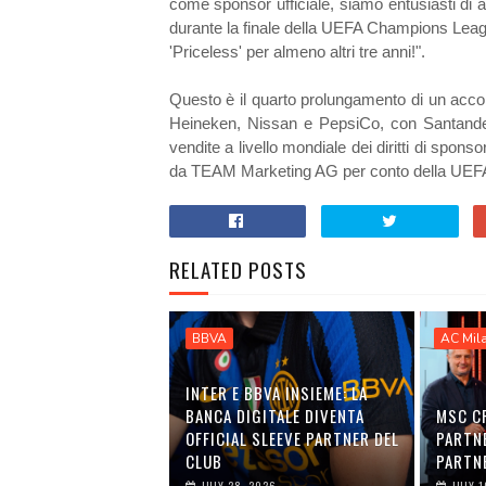
come sponsor ufficiale, siamo entusiasti di 
durante la finale della UEFA Champions League
'Priceless' per almeno altri tre anni!".
Questo è il quarto prolungamento di un acc
Heineken, Nissan e PepsiCo, con Santander
vendite a livello mondiale dei diritti di spon
da TEAM Marketing AG per conto della UEF
RELATED POSTS
BBVA
AC Mil
INTER E BBVA INSIEME: LA
BANCA DIGITALE DIVENTA
MSC C
OFFICIAL SLEEVE PARTNER DEL
PARTNE
CLUB
PARTNE
JULY 28, 2026
JULY 1