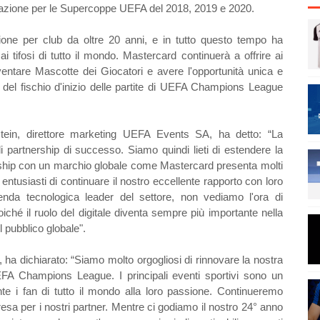
rizzazione per le Supercoppe UEFA del 2018, 2019 e 2020.
ione per club da oltre 20 anni, e in tutto questo tempo ha
i tifosi di tutto il mondo. Mastercard continuerà a offrire ai
iventare Mascotte dei Giocatori e avere l'opportunità unica e
 del fischio d'inizio delle partite di UEFA Champions League
ein, direttore marketing UEFA Events SA, ha detto: “La
i partnership di successo. Siamo quindi lieti di estendere la
rship con un marchio globale come Mastercard presenta molti
ntusiasti di continuare il nostro eccellente rapporto con loro
enda tecnologica leader del settore, non vediamo l'ora di
ché il ruolo del digitale diventa sempre più importante nella
 pubblico globale".
ha dichiarato: “Siamo molto orgogliosi di rinnovare la nostra
FA Champions League. I principali eventi sportivi sono un
te i fan di tutto il mondo alla loro passione. Continueremo
resa per i nostri partner. Mentre ci godiamo il nostro 24° anno