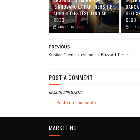
RINNOVANO LA PARTNERSHIP:
BANCA 
ACCORDO ESTESO FINO AL
OFFICI
2033
CLUB
AUGUST 07, 2026
JULY 
PREVIOUS
Kristian Ghedina testimonial Blizzard-Tecnica
POST A COMMENT
NESSUN COMMENTO
Posta un commento
MARKETING