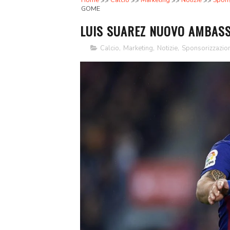
Home
Calcio
Marketing
Notizie
Spons
GOME
LUIS SUAREZ NUOVO AMBASS
Calcio
,
Marketing
,
Notizie
,
Sponsorizzazion