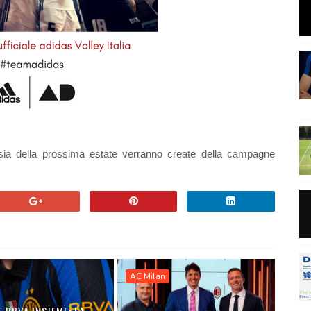
ssia della prossima estate verranno create della campagne
AC Milan
E BBVA INSIEME: LA