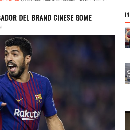
orizzazioni
Luis Suarez nuovo ambassador del brand cinese
IN
ADOR DEL BRAND CINESE GOME
i