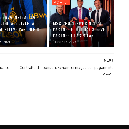
AC Milan
E BBVA INSIEME: LA
DIGITALE DIVENTA
MSC CROCIERE PRINCIPAL
AL SLEEVE PARTNER DEL
PARTNER E OFFICIAL SLEEVE
PARTNER DI AC MILAN
28, 2026
JULY 16, 2026
NEXT
ica con
Contratto di sponsorizzazione di maglia con pagamento
in bitcoin