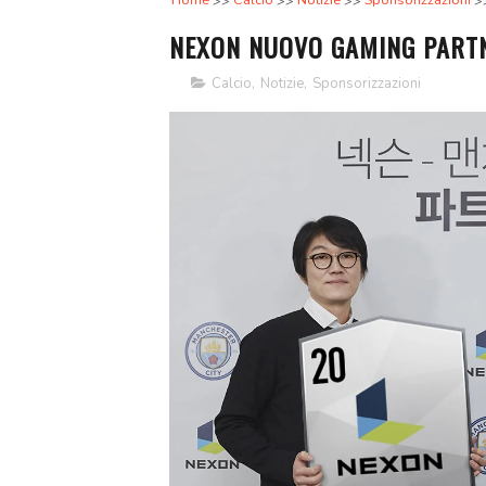
Home
Calcio
Notizie
Sponsorizzazioni
NEXON NUOVO GAMING PARTN
Calcio
,
Notizie
,
Sponsorizzazioni