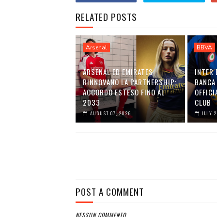
RELATED POSTS
Arsenal
BBVA
ARSENAL ED EMIRATES
INTER 
RINNOVANO LA PARTNERSHIP:
BANCA 
ACCORDO ESTESO FINO AL
OFFICI
2033
CLUB
AUGUST 07, 2026
JULY 
POST A COMMENT
NESSUN COMMENTO