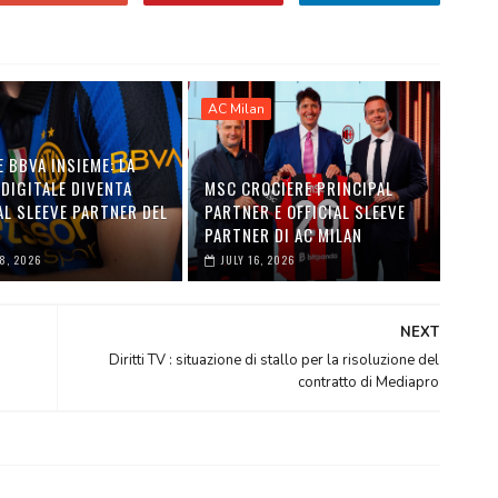
AC Milan
E BBVA INSIEME: LA
DIGITALE DIVENTA
MSC CROCIERE PRINCIPAL
AL SLEEVE PARTNER DEL
PARTNER E OFFICIAL SLEEVE
PARTNER DI AC MILAN
28, 2026
JULY 16, 2026
NEXT
Diritti TV : situazione di stallo per la risoluzione del
contratto di Mediapro