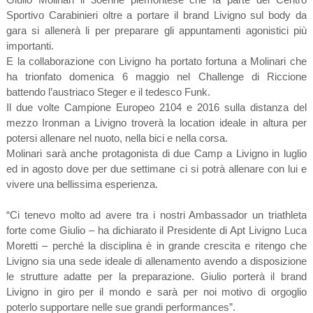
Sportivo Carabinieri oltre a portare il brand Livigno sul body da
gara si allenerà li per preparare gli appuntamenti agonistici più
importanti.
E la collaborazione con Livigno ha portato fortuna a Molinari che
ha trionfato domenica 6 maggio nel Challenge di Riccione
battendo l’austriaco Steger e il tedesco Funk.
Il due volte Campione Europeo 2104 e 2016 sulla distanza del
mezzo Ironman a Livigno troverà la location ideale in altura per
potersi allenare nel nuoto, nella bici e nella corsa.
Molinari sarà anche protagonista di due Camp a Livigno in luglio
ed in agosto dove per due settimane ci si potrà allenare con lui e
vivere una bellissima esperienza.
“Ci tenevo molto ad avere tra i nostri Ambassador un triathleta
forte come Giulio – ha dichiarato il Presidente di Apt Livigno Luca
Moretti – perché la disciplina è in grande crescita e ritengo che
Livigno sia una sede ideale di allenamento avendo a disposizione
le strutture adatte per la preparazione. Giulio porterà il brand
Livigno in giro per il mondo e sarà per noi motivo di orgoglio
poterlo supportare nelle sue grandi performances”.