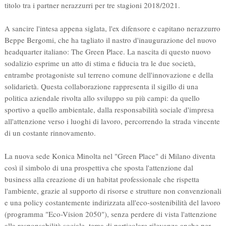
titolo tra i partner nerazzurri per tre stagioni 2018/2021.
A sancire l'intesa appena siglata, l'ex difensore e capitano nerazzurro
Beppe Bergomi, che ha tagliato il nastro d'inaugurazione del nuovo
headquarter italiano: The Green Place. La nascita di questo nuovo
sodalizio esprime un atto di stima e fiducia tra le due società,
entrambe protagoniste sul terreno comune dell'innovazione e della
solidarietà. Questa collaborazione rappresenta il sigillo di una
politica aziendale rivolta allo sviluppo su più campi: da quello
sportivo a quello ambientale, dalla responsabilità sociale d'impresa
all'attenzione verso i luoghi di lavoro, percorrendo la strada vincente
di un costante rinnovamento.
La nuova sede Konica Minolta nel "Green Place" di Milano diventa
così il simbolo di una prospettiva che sposta l'attenzione dal
business alla creazione di un habitat professionale che rispetta
l'ambiente, grazie al supporto di risorse e strutture non convenzionali
e una policy costantemente indirizzata all'eco-sostenibilità del lavoro
(programma "Eco-Vision 2050"), senza perdere di vista l'attenzione
alla responsabilità sociale, tema di particolare rilevanza anche per