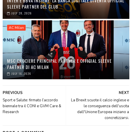
INTER E BBVA INSIEME: LA BANCA DIGITALE DIVENTA OFFICIAL
SLEEVE PARTNER DEL CLUB
JULY 28, 2026
AC Milan
MSC CROCIERE PRINCIPAL PARTNER E OFFICIAL SLEEVE
PARTNER DI AC MILAN
JULY 16, 2026
PREVIOUS
NEXT
Sport e Salute: firmato l’accordo
La Brexit scuote il calcio inglese e
biennale tra il CONI e GVM Care &
le conseguenza dell'uscita
Research
dall'Unione Europea iniziano a
concretizzarsi.