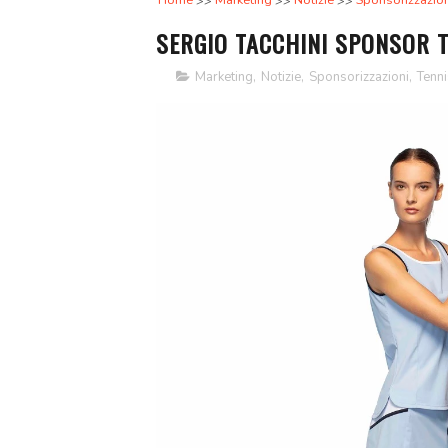
Home
Marketing
Notizie
Sponsorizzazion
SERGIO TACCHINI SPONSOR T
Marketing
,
Notizie
,
Sponsorizzazioni
,
Tenni