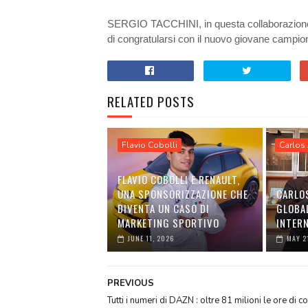
SERGIO TACCHINI, in questa collaborazione con
di congratularsi con il nuovo giovane campio
RELATED POSTS
Flavio Cobolli
Carlos 
FLAVIO COBOLLI E RENAULT,
UNA SPONSORIZZAZIONE CHE
CARLOS
DIVENTA UN CASO DI
GLOBA
MARKETING SPORTIVO
INTER
JUNE 11, 2026
MAY 2
PREVIOUS
Tutti i numeri di DAZN : oltre 81 milioni le ore di c