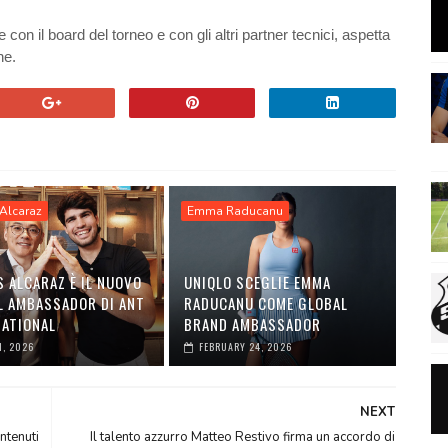
 il board del torneo e con gli altri partner tecnici, aspetta
ne.
Alcaraz
Emma Raducanu
 ALCARAZ È IL NUOVO
UNIQLO SCEGLIE EMMA
L AMBASSADOR DI ANT
RADUCANU COME GLOBAL
NATIONAL
BRAND AMBASSADOR
1, 2026
FEBRUARY 24, 2026
NEXT
ontenuti
Il talento azzurro Matteo Restivo firma un accordo di