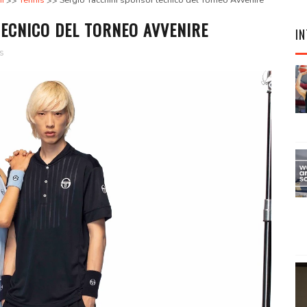
i
Tennis
Sergio Tacchini sponsor tecnico del Torneo Avvenire
ECNICO DEL TORNEO AVVENIRE
IN
s