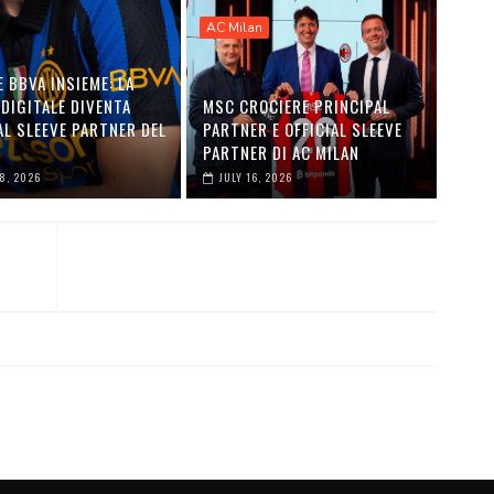
AC Milan
E BBVA INSIEME: LA
DIGITALE DIVENTA
MSC CROCIERE PRINCIPAL
AL SLEEVE PARTNER DEL
PARTNER E OFFICIAL SLEEVE
PARTNER DI AC MILAN
28, 2026
JULY 16, 2026