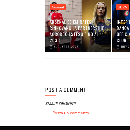
Arsenal
BBVA
ARSENAL ED EMIRATES
INTER 
RINNOVANO LA PARTNERSHIP:
BANCA 
ACCORDO ESTESO FINO AL
OFFICI
2033
CLUB
AUGUST 07, 2026
JULY 
POST A COMMENT
NESSUN COMMENTO
Posta un commento