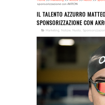
Home
Marketing
Notizie
Nuoto
Spons
sponsorizzazione con AKRON
IL TALENTO AZZURRO MATTE
SPONSORIZZAZIONE CON AK
Marketing
,
Notizie
,
Nuoto
,
Sponsorizzazion