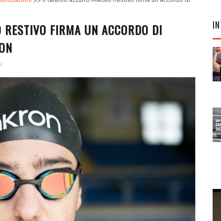
orizzazioni
Il talento azzurro Matteo Restivo firma un accordo di
IN
O RESTIVO FIRMA UN ACCORDO DI
RON
i