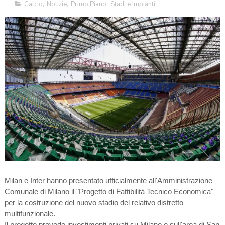
Calcio
,
Notizie
,
Primo Piano
,
Stadi e Impianti
Milan e Inter hanno presentato ufficialmente all'Amministrazione
Comunale di Milano il "Progetto di Fattibilità Tecnico Economica"
per la costruzione del nuovo stadio del relativo distretto
multifunzionale.
Il progetto prevede investimenti privati su Milano e sull'area di San