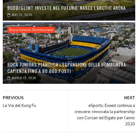
BODØ/GLIMT INVESTE NEL FUTURO: NASCE L’ARCTIC ARENA
MAY 21, 2026
Boca Juniors Bombonera
BOCA JUNIORS PIANIFICA L’ESPANSIONE DELLA BOMBONERA:
CAPIENZA FINO A 80.000 POSTI
MARCH 15, 2026
PREVIOUS
NEXT
La Via del Kung Fu
eSports: Exeed continua a
crescere: rinnovata la partnership
con Corsair ed Elgato per l’anno
2020