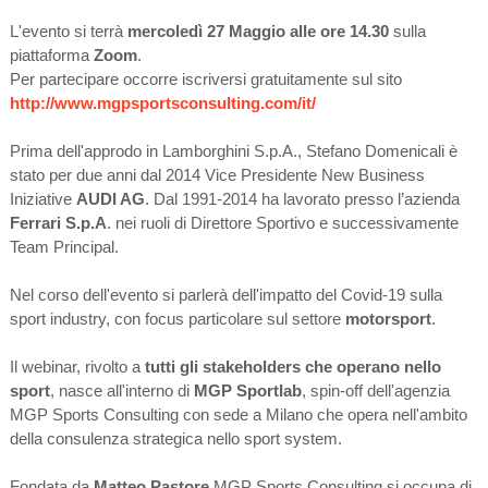
L'evento si terrà
mercoledì 27 Maggio alle ore 14.30
sulla
piattaforma
Zoom
.
Per partecipare occorre iscriversi gratuitamente sul sito
http://www.mgpsportsconsulting.com/it/
Prima dell'approdo in Lamborghini S.p.A., Stefano Domenicali è
stato per due anni dal 2014 Vice Presidente New Business
Iniziative
AUDI AG
. Dal 1991-2014 ha lavorato presso l’azienda
Ferrari S.p.A
. nei ruoli di Direttore Sportivo e successivamente
Team Principal.
Nel corso dell'evento si parlerà dell'impatto del Covid-19 sulla
sport industry, con focus particolare sul settore
motorsport
.
Il webinar, rivolto a
tutti gli stakeholders che operano nello
sport
, nasce all'interno di
MGP Sportlab
, spin-off dell'agenzia
MGP Sports Consulting con sede a Milano che opera nell'ambito
della consulenza strategica nello sport system.
Fondata da
Matteo Pastore
MGP Sports Consulting si occupa di