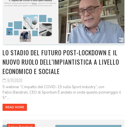
LO STADIO DEL FUTURO POST-LOCKDOWN E IL
NUOVO RUOLO DELL’IMPIANTISTICA A LIVELLO
ECONOMICO E SOCIALE
6/11/2020
5 webinar “L’impatto del COVID-19 sulla Sport industry”, con
Fabio Bandirali, CEO di Sportium È andato in onda questo pomeriggio il
5° ...
READ MORE
Fabio Bandirali