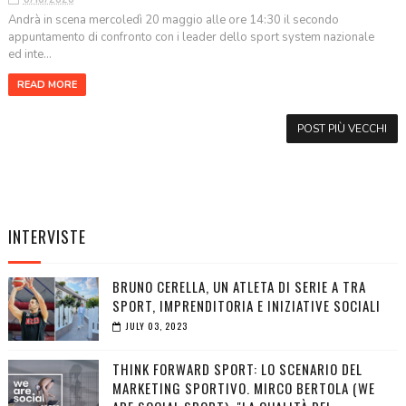
Andrà in scena mercoledì 20 maggio alle ore 14:30 il secondo
appuntamento di confronto con i leader dello sport system nazionale
ed inte...
READ MORE
POST PIÙ VECCHI
INTERVISTE
BRUNO CERELLA, UN ATLETA DI SERIE A TRA
SPORT, IMPRENDITORIA E INIZIATIVE SOCIALI
JULY 03, 2023
THINK FORWARD SPORT: LO SCENARIO DEL
MARKETING SPORTIVO. MIRCO BERTOLA (WE