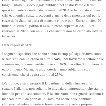
bingo. Difatti, il gioco legale pubblico nel nostro Paese è fermo
quasi in maniera continuata da marzo 2020. Ciò ha portato ad una
crisi economica senza precedenti e anche delle ripercussioni per le
casse dello Stato: si parla di mancate entrate per l’Erario di circa 20
milioni di euro al giorno, il 44% in meno rispetto al 2019. E ci
riferiamo al 2020, con un 2021 che ancora non ha cambiato rotta in
tal senso.
Dati impressionanti
I segmenti specifici che hanno subito lo stop più significativo sono
le sale slot, con un crollo di oltre il
54%
; poi troviamo il settore delle
scommesse, con una perdita di circa il
36%
, per oltre 800 milioni di
euro in meno. Ma anche altre lotterie hanno subito uno stop
consistente, che si aggira attorno al
25%
.
D’altronde, è stato proprio il Dipartimento delle Finanze a far
scattare l’allarme, non soltanto le migliaia di imprenditori che stanno
lottando per non soccombere. E la situazione non riguarda soltanto i
mancati introiti da parte dello Stato, ma anche delle continue
chiusure definitive: queste si tramutano in una vera e propria