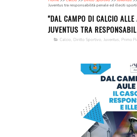
Home
Calcio
Diritto Sportivo
Juventus
Juventus tra responsabilità penale ed illeciti sporti
"DAL CAMPO DI CALCIO ALLE 
JUVENTUS TRA RESPONSABILI
Calcio
,
Diritto Sportivo
,
Juventus
,
Primo P