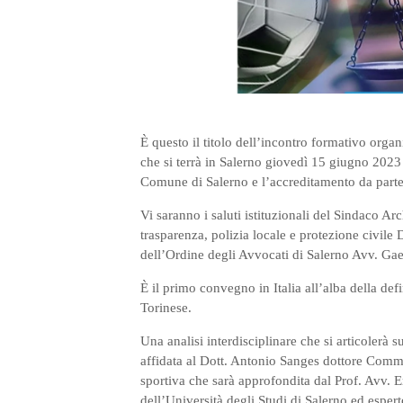
È questo il titolo dell’incontro formativo orga
che si terrà in Salerno giovedì 15 giugno 2023 
Comune di Salerno e l’accreditamento da parte 
Vi saranno i saluti istituzionali del Sindaco A
trasparenza, polizia locale e protezione civile
dell’Ordine degli Avvocati di Salerno Avv. Gae
È il primo convegno in Italia all’alba della def
Torinese.
Una analisi interdisciplinare che si articolerà su 
affidata al Dott. Antonio Sanges dottore Commer
sportiva che sarà approfondita dal Prof. Avv. 
dell’Università degli Studi di Salerno ed espert