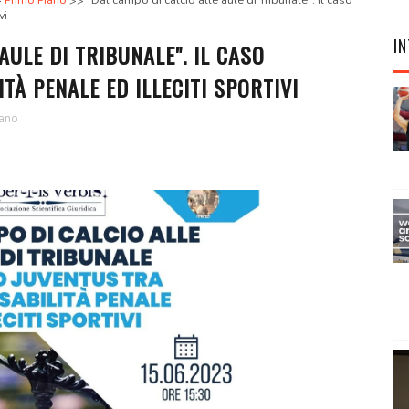
Primo Piano
"Dal campo di calcio alle aule di Tribunale". Il caso
vi
IN
AULE DI TRIBUNALE". IL CASO
TÀ PENALE ED ILLECITI SPORTIVI
iano