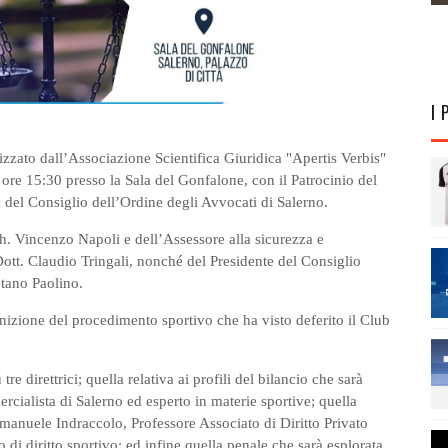
I 
nizzato dall’Associazione Scientifica Giuridica "Apertis Verbis"
ore 15:30 presso la Sala del Gonfalone, con il Patrocinio del
del Consiglio dell’Ordine degli Avvocati di Salerno.
rch. Vincenzo Napoli e dell’Assessore alla sicurezza e
 Dott. Claudio Tringali, nonché del Presidente del Consiglio
tano Paolino.
inizione del procedimento sportivo che ha visto deferito il Club
tre direttrici; quella relativa ai profili del bilancio che sarà
cialista di Salerno ed esperto in materie sportive; quella
Emanuele Indraccolo, Professore Associato di Diritto Privato
o di diritto sportivo; ed infine quella penale che sarà esplorata