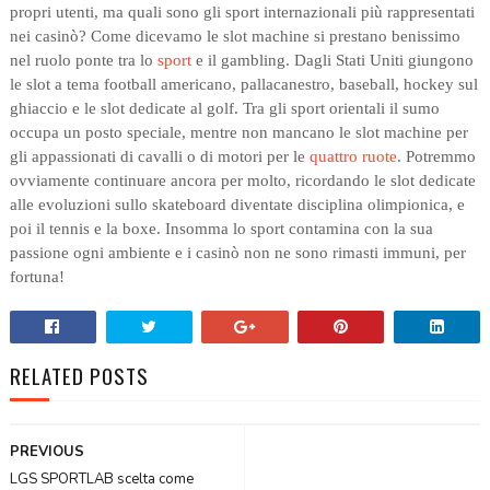
propri utenti, ma quali sono gli sport internazionali più rappresentati
nei casinò? Come dicevamo le slot machine si prestano benissimo
nel ruolo ponte tra lo
sport
e il gambling. Dagli Stati Uniti giungono
le slot a tema football americano, pallacanestro, baseball, hockey sul
ghiaccio e le slot dedicate al golf. Tra gli sport orientali il sumo
occupa un posto speciale, mentre non mancano le slot machine per
gli appassionati di cavalli o di motori per le
quattro ruote
. Potremmo
ovviamente continuare ancora per molto, ricordando le slot dedicate
alle evoluzioni sullo skateboard diventate disciplina olimpionica, e
poi il tennis e la boxe. Insomma lo sport contamina con la sua
passione ogni ambiente e i casinò non ne sono rimasti immuni, per
fortuna!
RELATED POSTS
PREVIOUS
LGS SPORTLAB scelta come