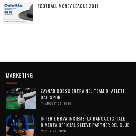
FOOTBALL MONEY LEAGUE 2011
MARKETING
ZAYNAB DOSSO ENTRA NEL TEAM DI ATLETI
DAO SPORT
AUGUST 06, 2026
INTER E BBVA INSIEME: LA BANCA DIGITALE
DIVENTA OFFICIAL SLEEVE PARTNER DEL CLUB
JULY 28, 2026