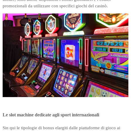
promozionali da utilizzare con specifici giochi del casinò.
Le slot machine dedicate agli sport internazionali
Sin qui le tipologie di bonus elargiti dalle piattaforme di gioco ai