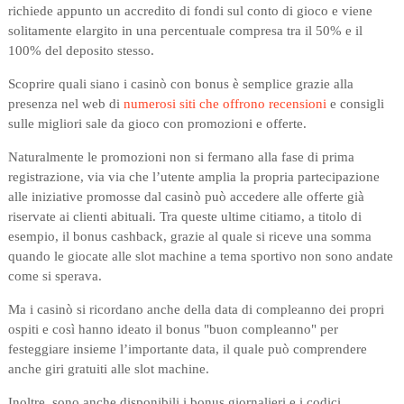
richiede appunto un accredito di fondi sul conto di gioco e viene
solitamente elargito in una percentuale compresa tra il 50% e il
100% del deposito stesso.
Scoprire quali siano i casinò con bonus è semplice grazie alla
presenza nel web di
numerosi siti che offrono recensioni
e consigli
sulle migliori sale da gioco con promozioni e offerte.
Naturalmente le promozioni non si fermano alla fase di prima
registrazione, via via che l’utente amplia la propria partecipazione
alle iniziative promosse dal casinò può accedere alle offerte già
riservate ai clienti abituali. Tra queste ultime citiamo, a titolo di
esempio, il bonus cashback, grazie al quale si riceve una somma
quando le giocate alle slot machine a tema sportivo non sono andate
come si sperava.
Ma i casinò si ricordano anche della data di compleanno dei propri
ospiti e così hanno ideato il bonus "buon compleanno" per
festeggiare insieme l’importante data, il quale può comprendere
anche giri gratuiti alle slot machine.
Inoltre, sono anche disponibili i bonus giornalieri e i codici