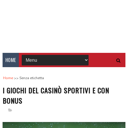
HOME
Home
Senza etichetta
I GIOCHI DEL CASINÒ SPORTIVI E CON
BONUS