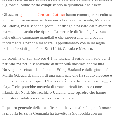
il girone al primo posto conquistando la qualificazione diretta.
Gli azzurri
guidati da Gennaro Gattuso
hanno comunque raccolto sei
vittorie contro avversarie di seconda fascia come Israele, Moldavia
ed Estonia, ma il secondo posto li costringe a passare dai playoff di
marzo, un ostacolo che riporta alla mente le difficoltà già vissute
nelle ultime campagne mondiali e che rappresenta un crocevia
fondamentale per non mancare l’appuntamento con la rassegna
iridata che si disputerà tra Stati Uniti, Canada e Messico.
La sconfitta di San Siro per 4-1 ha lasciato il segno, non solo per il
risultato ma per la sensazione di inferiorità mostrata contro una
Norvegia trascinata dal talento di Erling Haaland e dalle giocate di
Martin Ødegaard, simboli di una nazionale che ha saputo crescere e
imporsi a livello europeo. L’Italia dovrà ora affrontare un sorteggio
playoff che potrebbe metterla di fronte a rivali insidiose come
Irlanda del Nord, Slovacchia o Ucraina, tutte squadre che hanno
dimostrato solidità e capacità di sorprendere.
Il quadro generale delle qualificazioni ha visto altre big confermare
la propria forza: la Germania ha travolto la Slovacchia con un