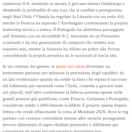
clamoroso 6-0, mettendo in mostra il giovane talento Ouédraogo e
ribadendo la profondità di una rosa che si candida a protagonista
negli Stati Uniti; l’Olanda ha regolato la Lituania con un netto 4-0,
mentre la Francia ha superato l’Azerbaigian confermando la propria
leadership tecnica e tattica. Il Portogallo ha addirittura passeggiato
sull’Armenia con un incredibile 9-1, trascinato da un Fernandes
scatenado e da una generazione di campioni che sembra non
esaurirsi mai, mentre la Svizzera ha rifilato un poker alla Svezia
consolidando la propria presenza tra le nazionali di fascia alta.
In un contesto del genere, le
quote sul calcio
diventano un
termometro prezioso per misurare la percezione degli equilibri: da
un lato evidenziano quanto sia sottile la linea che separa il successo
dal fallimento per nazionali come l’Italia, costrette a giocarsi tutto
nei playoff, dall’altro confermano la fiducia assoluta riposta nelle
grandi potenze già qualificate, come Francia, Germania e Portogallo,
considerate solide e difficilmente scalfibili. È proprio questa doppia
lettura che rende affascinante la corsa al Mondiale 2026, dove le big
partono con certezze consolidate mentre altre storiche protagoniste
devono dimostrare di saper ribaltare pronostici e diffidenze per
conquistare un posto sul palcoscenico nordamericano.