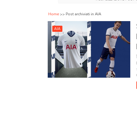
Home
Post archiviati in AIA
AIA