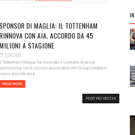
IN
SPONSOR DI MAGLIA: IL TOTTENHAM
RINNOVA CON AIA. ACCORDO DA 45
MILIONI A STAGIONE
7/26/2019
Il Tottenham Hotspur ha rinnovato il contratto di jersey
sponsorship con il colosso assicurativo AIA Group Limited Il
nuovo accordo avrà...
READ MORE
POST PIÙ VECCHI