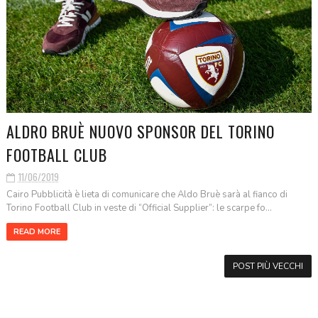
ALDRO BRUÈ NUOVO SPONSOR DEL TORINO
FOOTBALL CLUB
11/06/2019
Cairo Pubblicità è lieta di comunicare che Aldo Bruè sarà al fianco di
Torino Football Club in veste di “Official Supplier”: le scarpe fo...
READ MORE
POST PIÙ VECCHI