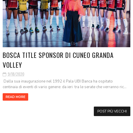
BOSCA TITLE SPONSOR DI CUNEO GRANDA
VOLLEY
9/18/2020
Dalla sua inaugurazione nel 1992 il Pala UBI Banca ha ospitato
centinaia di eventi di vario genere: da ieri tra le serate che verranno ric...
READ MORE
POST PIÙ VECCHI