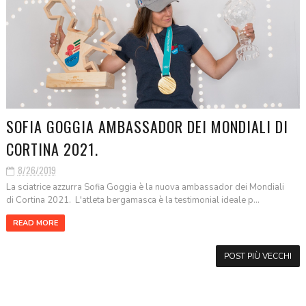
SOFIA GOGGIA AMBASSADOR DEI MONDIALI DI
CORTINA 2021.
8/26/2019
La sciatrice azzurra Sofia Goggia è la nuova ambassador dei Mondiali
di Cortina 2021. L'atleta bergamasca è la testimonial ideale p...
READ MORE
POST PIÙ VECCHI