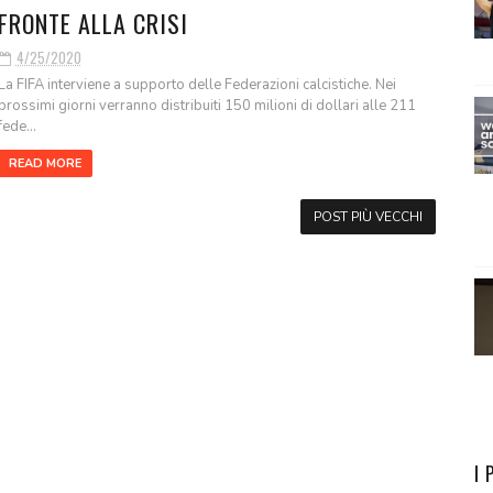
FRONTE ALLA CRISI
4/25/2020
La FIFA interviene a supporto delle Federazioni calcistiche. Nei
prossimi giorni verranno distribuiti 150 milioni di dollari alle 211
fede...
READ MORE
POST PIÙ VECCHI
I 