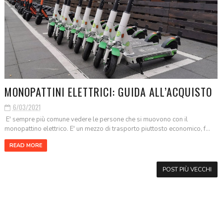
MONOPATTINI ELETTRICI: GUIDA ALL’ACQUISTO
6/03/2021
E' sempre più comune vedere le persone che si muovono con il
monopattino elettrico. E' un mezzo di trasporto piuttosto economico, f...
READ MORE
POST PIÙ VECCHI