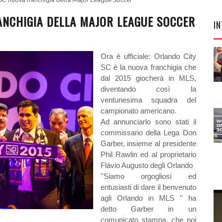
SC nuova franchigia della Major League Soccer
ANCHIGIA DELLA MAJOR LEAGUE SOCCER
IN
Ora è ufficiale: Orlando City
SC è la nuova franchigia che
dal 2015 giocherà in MLS,
diventando così la
ventunesima squadra del
campionato americano.
Ad annunciarlo sono stati il
commissario della Lega Don
Garber, insieme al presidente
Phil Rawlin ed al proprietario
Flávio Augusto degli Orlando
''Siamo orgogliosi ed
entusiasti di dare il benvenuto
agli Orlando in MLS '' ha
detto Garber in un
comunicato stampa, che poi