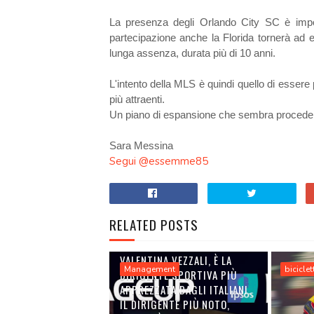
La presenza degli Orlando City SC è import
partecipazione anche la Florida tornerà ad
lunga assenza, durata più di 10 anni.
L'intento della MLS è quindi quello di essere p
più attraenti.
Un piano di espansione che sembra procedere
Sara Messina
Segui @essemme85
RELATED POSTS
VALENTINA VEZZALI, È LA
Management
biciclet
DIRIGENTE SPORTIVA PIÙ
APPREZZATA DAGLI ITALIANI.
IL DIRIGENTE PIÙ NOTO,