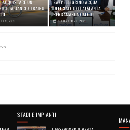
É ACQUISTARE UN
SANPELLEGRINO ACQUA
BICI DA GANCIO TRAINO
UFFICIALE DELL'ATALANTA
UTO
BERGAMASCA CALCIO.
T 09, 2021
SEPTEMBER 29, 2020
tivo
STADI E IMPIANTI
MAN
 TEAM
IL FEYENOORD DIVENTA