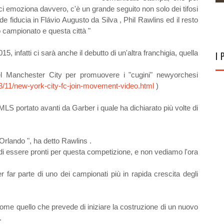
 emoziona davvero, c'è un grande seguito non solo dei tifosi
 fiducia in Flávio Augusto da Silva , Phil Rawlins ed il resto
o campionato e questa città "
15, infatti ci sarà anche il debutto di un'altra franchigia, quella
I 
del Manchester City per promuovere i "cugini" newyorchesi
/11/new-york-city-fc-join-movement-video.html
)
MLS portato avanti da Garber i quale ha dichiarato più volte di
Orlando ", ha detto Rawlins .
 di essere pronti per questa competizione, e non vediamo l'ora
 far parte di uno dei campionati più in rapida crescita degli
ome quello che prevede di iniziare la costruzione di un nuovo
.