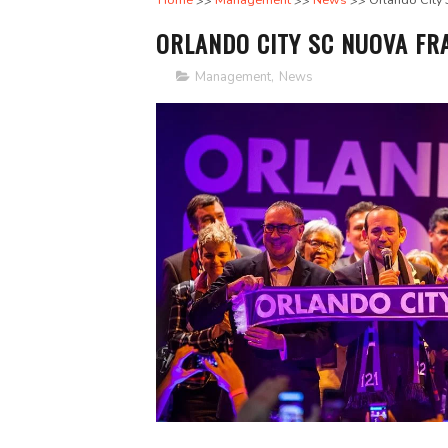
Home
Management
News
Orlando City 
ORLANDO CITY SC NUOVA FR
Management
,
News