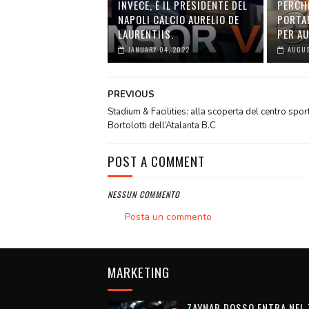
INVECE, È IL PRESIDENTE DEL
PERCH
NAPOLI CALCIO AURELIO DE
PORTA
LAURENTIIS.
PER A
JANUARY 04, 2022
AUGUS
PREVIOUS
Stadium & Facilities: alla scoperta del centro spor
Bortolotti dell’Atalanta B.C
POST A COMMENT
NESSUN COMMENTO
Posta un commento
MARKETING
ZAYNAB DOSSO ENTRA NEL