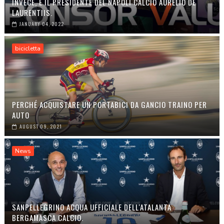
INVECE, È IL PRESIDENTE DEL NAPOLI CALCIO AURELIO DE
LAURENTIIS.
JANUARY 04, 2022
bicicletta
PERCHÉ ACQUISTARE UN PORTABICI DA GANCIO TRAINO PER
AUTO
AUGUST 09, 2021
News
SANPELLEGRINO ACQUA UFFICIALE DELL'ATALANTA
BERGAMASCA CALCIO.