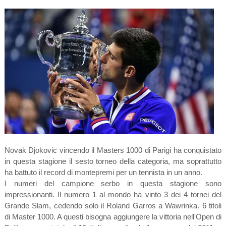
Novak Djokovic vincendo il Masters 1000 di Parigi ha conquistato
in questa stagione il sesto torneo della categoria, ma soprattutto
ha battuto il record di montepremi per un tennista in un anno.
I numeri del campione serbo in questa stagione sono
impressionanti. Il numero 1 al mondo ha vinto 3 dei 4 tornei del
Grande Slam, cedendo solo il Roland Garros a Wawrinka. 6 titoli
di Master 1000. A questi bisogna aggiungere la vittoria nell'Open di