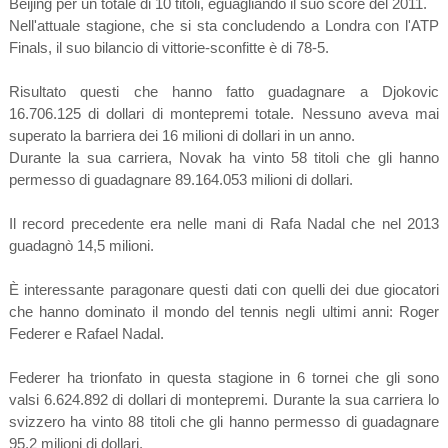
Beijing per un totale di 10 titoli, eguagliando il suo score del 2011.
Nell'attuale stagione, che si sta concludendo a Londra con l'ATP
Finals, il suo bilancio di vittorie-sconfitte è di 78-5.
Risultato questi che hanno fatto guadagnare a Djokovic
16
.
706
.
125 di dollari di montepremi totale. Nessuno aveva mai
superato la barriera dei 16 milioni di dollari in un anno.
Durante la sua carriera, Novak ha
vint
o 58 titoli che gli hanno
permesso di guadagnare 89.164.053 milioni di dollari.
Il record precedente era nelle mani di Rafa Nadal che nel 2013
guadagnò 14,5 milioni.
È interessante paragonare questi dati con quelli dei due giocatori
che hanno dominato il mondo del tennis negli ultimi anni: Roger
Federer e Rafael Nadal.
Federer ha
trionfato
in questa stagione in 6 tornei che gli sono
valsi 6.624.892 di dollari di montepremi. Durante la sua c
arriera
lo
svizzero ha vinto 88 titoli che gli hanno permesso di guadagnare
95,2 milioni di dollari.