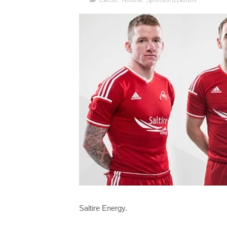
Calcio
,
Notizie
,
Sponsorizzazioni
Saltire Energy
.