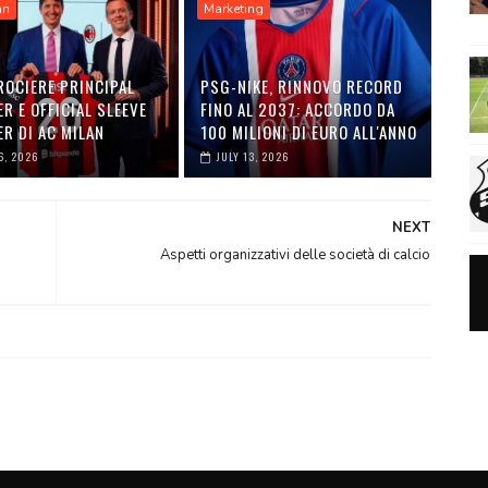
an
Marketing
ROCIERE PRINCIPAL
PSG-NIKE, RINNOVO RECORD
R E OFFICIAL SLEEVE
FINO AL 2037: ACCORDO DA
R DI AC MILAN
100 MILIONI DI EURO ALL'ANNO
6, 2026
JULY 13, 2026
NEXT
Aspetti organizzativi delle società di calcio