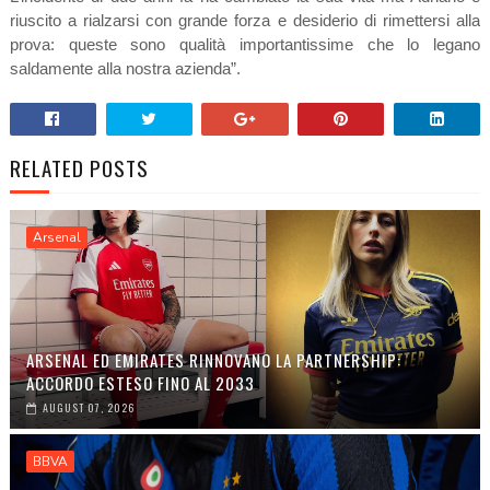
riuscito a rialzarsi con grande forza e desiderio di rimettersi alla
prova: queste sono qualità importantissime che lo legano
saldamente alla nostra azienda”.
RELATED POSTS
Arsenal
ARSENAL ED EMIRATES RINNOVANO LA PARTNERSHIP:
ACCORDO ESTESO FINO AL 2033
AUGUST 07, 2026
BBVA