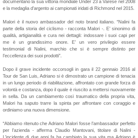
documentano la sua vittoria mondiale Under 23 a Varese nel 2008
e la medaglia d’argento ai campionati iridati di Richmond nel 2015.
Malori è il nuovo ambassador del noto brand italiano. “Nalini fa
parte della storia del ciclismo - racconta Malori -. E’ sinonimo di
qualità, artigianalità e cura nei dettagli: indossare i suoi capi per
me è un grandissimo onore. E’ un vero privilegio essere
testimonial di Nalini, marchio che si è sempre distinto per
l’eccellenza dei suoi prodotti”.
Dopo il grave incidente occorsogli in gara il 22 gennaio 2016 al
Tour de San Luis, Adriano si è dimostrato un campione di tenacia
in un lungo periodo di riabilitazione, affrontato con grande forza di
volontà e costanza, dopo il quale è riuscito a mettersi nuovamente
in sella. Da un cambiamento così traumatico della propria vita,
Malori ha saputo trarre la spinta per affrontare con coraggio e
ordiniamo una nuova dimensione.
“Abbiamo ritenuto che Adriano Malori fosse l’ambassador perfetto
per l’azienda - afferma Claudio Mantovani, titolare di Nalini -
L’incidente di due anni fa ha cambiato la sua vita ma Adriano è