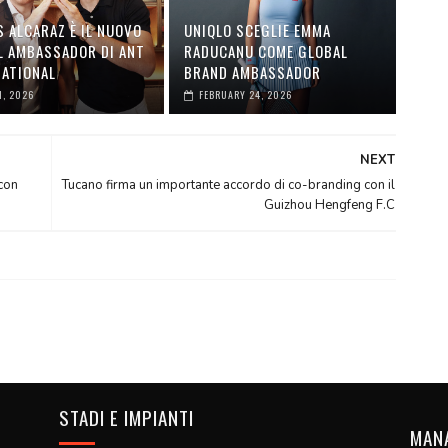
 ALCARAZ È IL NUOVO
UNIQLO SCEGLIE EMMA
L AMBASSADOR DI ANT
RADUCANU COME GLOBAL
NATIONAL
BRAND AMBASSADOR
1, 2026
FEBRUARY 24, 2026
NEXT
con
Tucano firma un importante accordo di co-branding con il
Guizhou Hengfeng F.C
STADI E IMPIANTI
MAN