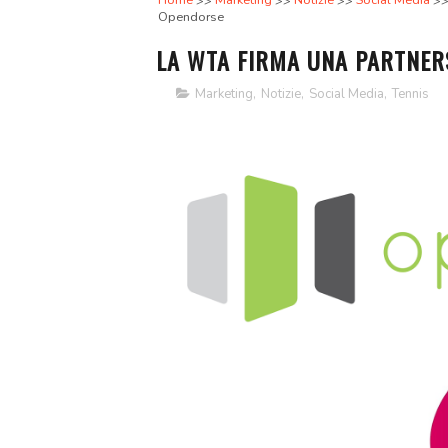
Home
Marketing
Notizie
Social Media
Opendorse
LA WTA FIRMA UNA PARTNER
Marketing
,
Notizie
,
Social Media
,
Tennis