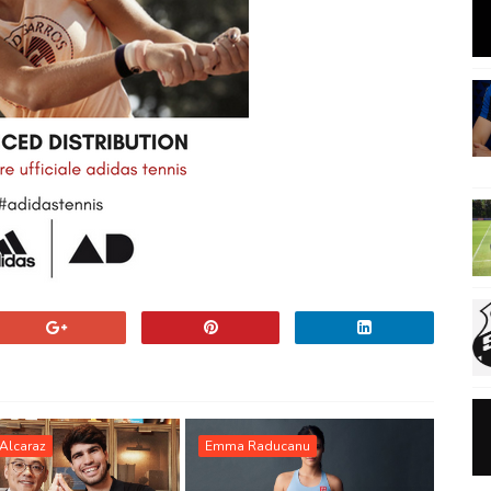
Alcaraz
Emma Raducanu