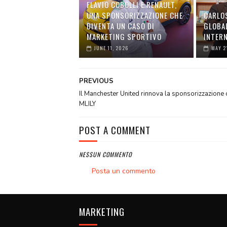
FLAVIO COBOLLI E RENAULT,
UNA SPONSORIZZAZIONE CHE
CARLOS
DIVENTA UN CASO DI
GLOBA
MARKETING SPORTIVO
INTER
JUNE 11, 2026
MAY 2
PREVIOUS
Il Manchester United rinnova la sponsorizzazione 
MLILY
POST A COMMENT
NESSUN COMMENTO
Posta un commento
MARKETING