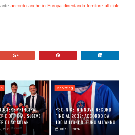
rtante
accordo anche in Europa diventando fornitore ufficiale
an
Marketing
ROCIERE PRINCIPAL
PSG-NIKE, RINNOVO RECORD
R E OFFICIAL SLEEVE
FINO AL 2037: ACCORDO DA
R DI AC MILAN
100 MILIONI DI EURO ALL'ANNO
6, 2026
JULY 13, 2026