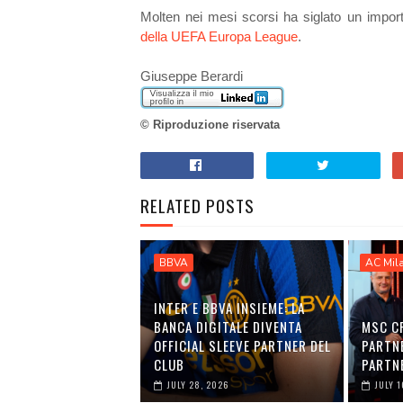
Molten nei mesi scorsi ha siglato un impo
della UEFA Europa League
.
Giuseppe Berardi
© Riproduzione riservata
RELATED POSTS
BBVA
AC Mil
INTER E BBVA INSIEME: LA
BANCA DIGITALE DIVENTA
MSC C
OFFICIAL SLEEVE PARTNER DEL
PARTNE
CLUB
PARTNE
JULY 28, 2026
JULY 1