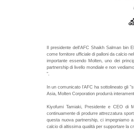
Il presidente dell'AFC Shaikh Salman bin Eb
come fornitore ufficiale di palloni da calcio ne
importante essendo Molten, uno dei principal
partnership di livello mondiale e non vediamo 
".
In un comunicato l'AFC ha sottolineato gli "sfo
Asia, Molten Corporation produrrà interamente 
Kiyofumi Tamiaki, Presidente e CEO di Mol
continuamente di produrre attrezzatura sporti
questa nuova partnership, ci impegniamo a 
calcio di altissima qualità per supportare la cr