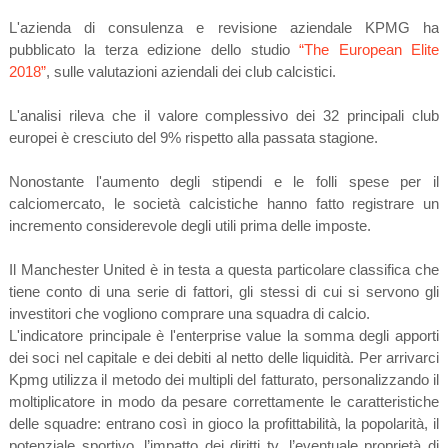
L'azienda di consulenza e revisione aziendale KPMG ha
pubblicato la terza edizione dello studio
“The European Elite
2018”
, sulle valutazioni aziendali dei club calcistici.
L'analisi rileva che il valore complessivo dei 32 principali club
europei è cresciuto del 9% rispetto alla passata stagione.
Nonostante l'aumento degli stipendi e le folli spese per il
calciomercato, le società calcistiche hanno fatto registrare un
incremento considerevole degli utili prima delle imposte.
Il Manchester United è in testa a questa particolare classifica che
tiene conto di una serie di fattori, gli stessi di cui si servono gli
investitori che vogliono comprare una squadra di calcio.
L'indicatore principale è l'enterprise value la somma degli apporti
dei soci nel capitale e dei debiti al netto delle liquidità. Per arrivarci
Kpmg utilizza il metodo dei multipli del fatturato, personalizzando il
moltiplicatore in modo da pesare correttamente le caratteristiche
delle squadre: entrano così in gioco la profittabilità, la popolarità, il
potenziale sportivo, l’impatto dei diritti tv, l’eventuale proprietà di