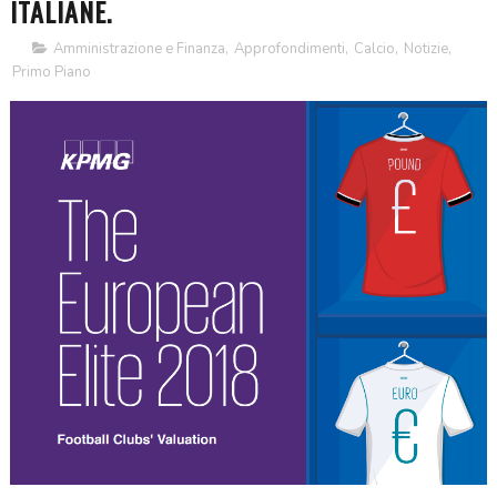
ITALIANE.
Amministrazione e Finanza
,
Approfondimenti
,
Calcio
,
Notizie
,
Primo Piano