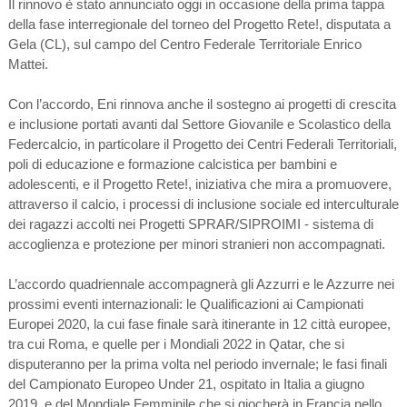
Il rinnovo è stato annunciato oggi in occasione della prima tappa
della fase interregionale del torneo del Progetto Rete!, disputata a
Gela (CL), sul campo del Centro Federale Territoriale Enrico
Mattei.
Con l’accordo, Eni rinnova anche il sostegno ai progetti di crescita
e inclusione portati avanti dal Settore Giovanile e Scolastico della
Federcalcio, in particolare il Progetto dei Centri Federali Territoriali,
poli di educazione e formazione calcistica per bambini e
adolescenti, e il Progetto Rete!, iniziativa che mira a promuovere,
attraverso il calcio, i processi di inclusione sociale ed interculturale
dei ragazzi accolti nei Progetti SPRAR/SIPROIMI - sistema di
accoglienza e protezione per minori stranieri non accompagnati.
L’accordo quadriennale accompagnerà gli Azzurri e le Azzurre nei
prossimi eventi internazionali: le Qualificazioni ai Campionati
Europei 2020, la cui fase finale sarà itinerante in 12 città europee,
tra cui Roma, e quelle per i Mondiali 2022 in Qatar, che si
disputeranno per la prima volta nel periodo invernale; le fasi finali
del Campionato Europeo Under 21, ospitato in Italia a giugno
2019, e del Mondiale Femminile che si giocherà in Francia nello