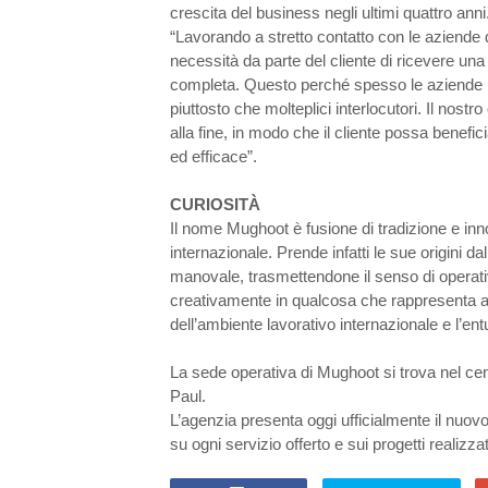
crescita del business negli ultimi quattro anni
“Lavorando a stretto contatto con le aziende 
necessità da parte del cliente di ricevere u
completa. Questo perché spesso le aziende pre
piuttosto che molteplici interlocutori. Il nostro
alla fine, in modo che il cliente possa benefi
ed efficace”.
CURIOSITÀ
Il nome Mughoot è fusione di tradizione e innov
internazionale. Prende infatti le sue origini d
manovale, trasmettendone il senso di operativi
creativamente in qualcosa che rappresenta al 
dell’ambiente lavorativo internazionale e l’ent
La sede operativa di Mughoot si trova nel cent
Paul.
L’agenzia presenta oggi ufficialmente il nuov
su ogni servizio offerto e sui progetti realizzat