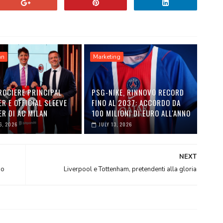
an
Marketing
ROCIERE PRINCIPAL
PSG-NIKE, RINNOVO RECORD
R E OFFICIAL SLEEVE
FINO AL 2037: ACCORDO DA
R DI AC MILAN
100 MILIONI DI EURO ALL'ANNO
6, 2026
JULY 13, 2026
NEXT
po
Liverpool e Tottenham, pretendenti alla gloria