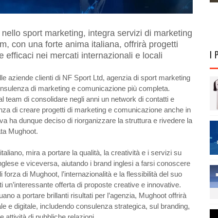
ello sport marketing, integra servizi di marketing
am, con una forte anima italiana, offrirà progetti
I 
efficaci nei mercati internazionali e locali
e aziende clienti di NF Sport Ltd, agenzia di sport marketing
consulenza di marketing e comunicazione più
completa.
al team di consolidare negli anni un network di contatti e
nza di creare progetti di marketing e
comunicazione anche in
iva ha dunque deciso di riorganizzare la struttura e rivedere la
ata Mughoot.
ano, mira a portare la qualità, la creatività e i servizi su
nglese e viceversa, aiutando i brand inglesi a farsi conoscere
di forza di Mughoot, l’internazionalità e la flessibilità del suo
i un’interessante offerta di proposte creative e innovative.
ano a portare brillanti risultati per l’agenzia, Mughoot offrirà
ale e digitale, includendo consulenza strategica, sul branding,
attività di pubbliche relazioni.