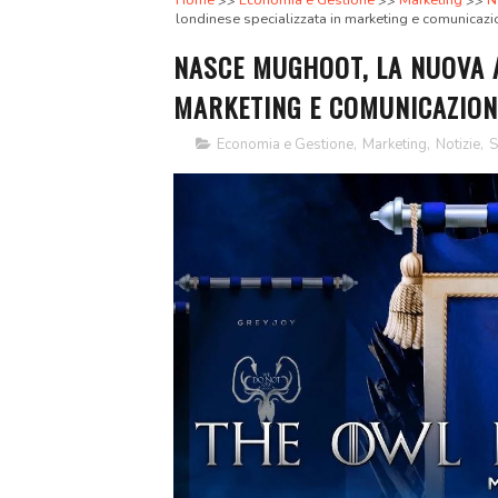
Home
Economia e Gestione
Marketing
N
londinese specializzata in marketing e comunicazi
NASCE MUGHOOT, LA NUOVA A
MARKETING E COMUNICAZION
Economia e Gestione
,
Marketing
,
Notizie
,
S