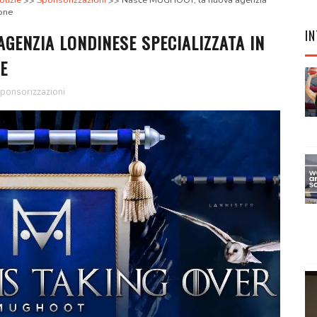
otizie
Sponsorizzazioni
Nasce MUGHOOT, la nuova agenzia
one
IN
GENZIA LONDINESE SPECIALIZZATA IN
E
ponsorizzazioni