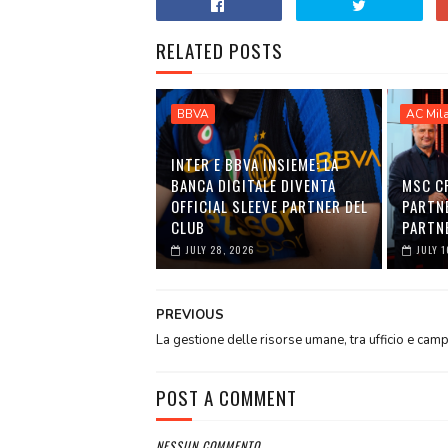
RELATED POSTS
BBVA
AC Mil
INTER E BBVA INSIEME: LA
BANCA DIGITALE DIVENTA
MSC C
OFFICIAL SLEEVE PARTNER DEL
PARTNE
CLUB
PARTNE
JULY 28, 2026
JULY 1
PREVIOUS
La gestione delle risorse umane, tra ufficio e cam
POST A COMMENT
NESSUN COMMENTO