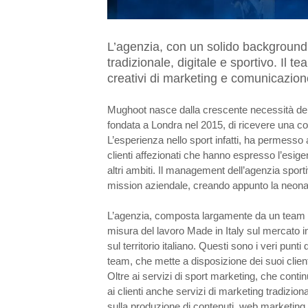
L’agenzia, con un solido background n
tradizionale, digitale e sportivo. Il te
creativi di marketing e comunicazione 
Mughoot nasce dalla crescente necessità dell
fondata a Londra nel 2015, di ricevere una 
L’esperienza nello sport infatti, ha permesso 
clienti affezionati che hanno espresso l’esige
altri ambiti. Il management dell’agenzia sport
mission aziendale, creando appunto la neon
L’agenzia, composta largamente da un team itali
misura del lavoro Made in Italy sul mercato i
sul territorio italiano. Questi sono i veri punti 
team, che mette a disposizione dei suoi client
Oltre ai servizi di sport marketing, che continu
ai clienti anche servizi di marketing tradizion
sulla produzione di contenuti, web marketing e 