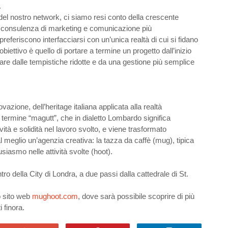
.
del nostro network, ci siamo resi conto della crescente
na consulenza di marketing e comunicazione più
feriscono interfacciarsi con un’unica realtà di cui si fidano
 obiettivo è quello di portare a termine un progetto dall’inizio
ciare dalle tempistiche ridotte e da una gestione più semplice
azione, dell’heritage italiana applicata alla realtà
al termine “magutt”, che in dialetto Lombardo significa
tà e solidità nel lavoro svolto, e viene trasformato
meglio un’agenzia creativa: la tazza da caffè (mug), tipica
usiasmo nelle attività svolte (hoot).
ro della City di Londra, a due passi dalla cattedrale di St.
o sito web
mughoot.com
, dove sarà possibile scoprire di più
i finora.