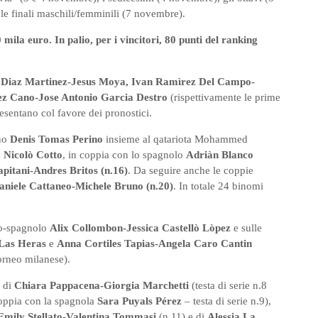
le finali maschili/femminili (7 novembre).
mila euro. In palio, per i vincitori, 80 punti del ranking
 Diaz Martinez-Jesus Moya, Ivan Ramìrez Del Campo-
ez Cano-Jose Antonio Garcia Destro
(rispettivamente le prime
resentano col favore dei pronostici.
ino
Denis Tomas Perino
insieme al qatariota Mohammed
o
Nicolò Cotto
, in coppia con lo spagnolo
Adriàn Blanco
pitani-Andres Britos (n.16)
. Da seguire anche le coppie
aniele Cattaneo-Michele Bruno (n.20)
. In totale 24 binomi
nco-spagnolo
Alix Collombon-Jessica Castellò Lòpez
e sulle
Las Heras
e
Anna Cortiles Tapias-Angela Caro Cantin
torneo milanese).
e di
Chiara Pappacena-Giorgia Marchetti
(testa di serie n.8
oppia con la spagnola
Sara Puyals Pérez
– testa di serie n.9),
Emily Stellato-Valentina Tommasi
(n.11) e di
Alessia La