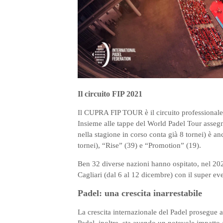
Il circuito FIP 2021
Il CUPRA FIP TOUR è il circuito professionale d
Insieme alle tappe del World Padel Tour assegn
nella stagione in corso conta già 8 tornei) è an
tornei), “Rise” (39) e “Promotion” (19).
Ben 32 diverse nazioni hanno ospitato, nel 2021
Cagliari (dal 6 al 12 dicembre) con il super
Padel: una crescita inarrestabile
La crescita internazionale del Padel prosegue a r
Padel, inoltre, sta avendo un notevole impatto