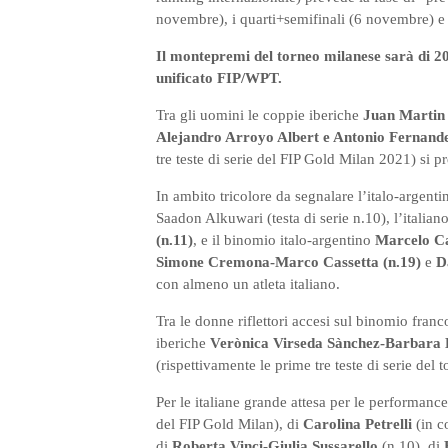
novembre), i quarti+semifinali (6 novembre) e 
Il montepremi del torneo milanese sarà di 20 
unificato FIP/WPT.
Tra gli uomini le coppie iberiche
Juan Martin
Alejandro Arroyo Albert e Antonio Fernand
tre teste di serie del FIP Gold Milan 2021) si p
In ambito tricolore da segnalare l’italo-argent
Saadon Alkuwari (testa di serie n.10), l’italian
(n.11)
, e il binomio italo-argentino
Marcelo Ca
Simone Cremona-Marco Cassetta (n.19)
e
D
con almeno un atleta italiano.
Tra le donne riflettori accesi sul binomio fra
iberiche
Verònica Virseda Sànchez-Barbara 
(rispettivamente le prime tre teste di serie del 
Per le italiane grande attesa per le performanc
del FIP Gold Milan), di
Carolina Petrelli
(in c
di
Roberta Vinci-Giulia Sussarello
(n.10), di