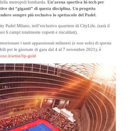
o della metropoli lombarda.
Un’arena sportiva hi-tech per
ive dei “giganti” di questa disciplina. Un progetto
endere sempre più esclusivo lo spettacolo del Padel.
ty Padel Milano, nell’esclusivo quartiere di CityLife. (sarà il
uoi 6 campi totalmente coperti e riscaldati).
mozionare i tanti appassionati milanesi (e non solo) di questa
nibili per le giornate di gara dal 4 al 7 novembre 2021), è
ne.it/artist/fip-gold