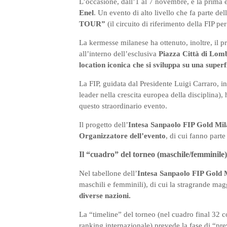
L’occasione, dall’1 al 7 novembre, è la prima e
Enel
. Un evento di alto livello che fa parte del
TOUR”
(il circuito di riferimento della FIP pe
La kermesse milanese ha ottenuto, inoltre, il pr
all’interno dell’esclusiva
Piazza Città di Lomb
location iconica che si sviluppa su una superf
La FIP, guidata dal Presidente Luigi Carraro, i
leader nella crescita europea della disciplina), 
questo straordinario evento.
Il progetto dell’
Intesa Sanpaolo FIP Gold Mil
Organizzatore dell’evento
, di cui fanno part
Il “cuadro” del torneo (maschile/femminile)
Nel tabellone dell’
Intesa Sanpaolo FIP Gold 
maschili e femminili), di cui la stragrande mag
diverse nazioni.
La “timeline” del torneo (nel cuadro final 32 c
ranking internazionale) prevede la fase di “pre