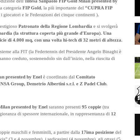
dizione dell’
Intesa Sanpaolo FIP Gold Milan presented by
la categoria
FIP Gold
, la più importante del
“CUPRA FIP
r i giocatori e le Federazioni dei cinque continenti ).
estigioso
Patronato della Regione Lombardia
e si svolgerà
ardia (la struttura coperta più grande d’Europa). Una
icie di 4.000 mq, con una volta hi-tech di 32 metri di altezza.
nsieme alla FIT (la Federtennis del Presidente Angelo Binaghi è
hanno creduto, sostenendolo sin dall’inizio, nella riuscita di
an presented by Enel
è coordinato dal
Comitato
e
NSA Group, Demetrio Albertini s.r.l. e Z Padel Club.
Milan presented by Enel
saranno presenti
95 coppie
(tra
gioranza di spessore internazionale, in rappresentanza di
12
oppie maschili e femminili, a partire dalla
17ima posizione
del
via” (3 e 4 novembre), i sedicesimi (4 novembre), gli ottavi (5