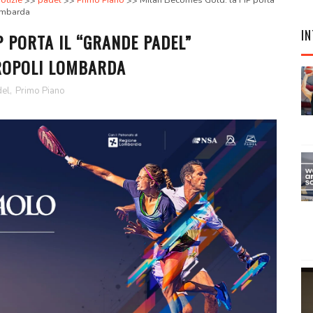
otizie
padel
Primo Piano
Milan Becomes Gold: la FIP porta
lombarda
IN
P PORTA IL “GRANDE PADEL”
ROPOLI LOMBARDA
el
,
Primo Piano