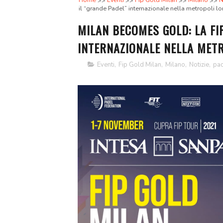
Home
Eventi
Fip Gold Milan
Milano
N
il “grande Padel” internazionale nella metropoli 
MILAN BECOMES GOLD: LA FI
INTERNAZIONALE NELLA MET
Eventi
,
Fip Gold Milan
,
Milano
,
Notizie
,
pad