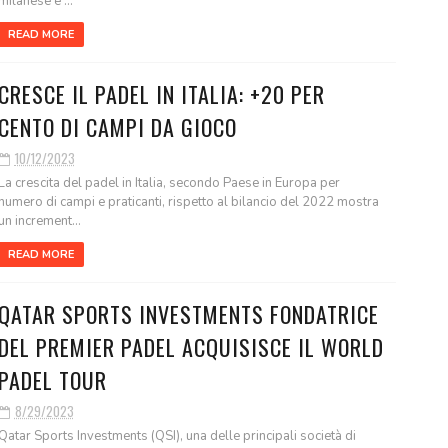
milanese e ...
READ MORE
CRESCE IL PADEL IN ITALIA: +20 PER
CENTO DI CAMPI DA GIOCO
10/12/2023
La crescita del padel in Italia, secondo Paese in Europa per
numero di campi e praticanti, rispetto al bilancio del 2022 mostra
un increment...
READ MORE
QATAR SPORTS INVESTMENTS FONDATRICE
DEL PREMIER PADEL ACQUISISCE IL WORLD
PADEL TOUR
8/29/2023
Qatar Sports Investments (QSI), una delle principali società di