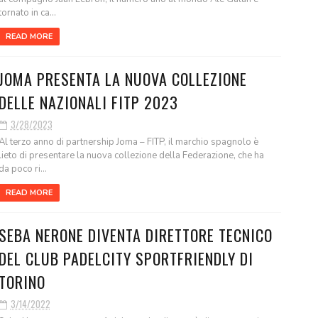
tornato in ca...
READ MORE
JOMA PRESENTA LA NUOVA COLLEZIONE
DELLE NAZIONALI FITP 2023
3/28/2023
Al terzo anno di partnership Joma – FITP, il marchio spagnolo è
lieto di presentare la nuova collezione della Federazione, che ha
da poco ri...
READ MORE
SEBA NERONE DIVENTA DIRETTORE TECNICO
DEL CLUB PADELCITY SPORTFRIENDLY DI
TORINO
3/14/2022