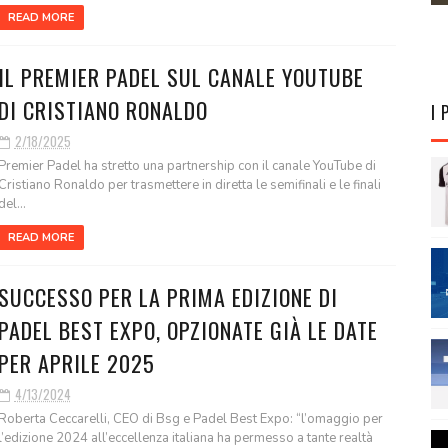
READ MORE
IL PREMIER PADEL SUL CANALE YOUTUBE
DI CRISTIANO RONALDO
I 
2/18/2025
Premier Padel ha stretto una partnership con il canale YouTube di
Cristiano Ronaldo per trasmettere in diretta le semifinali e le finali
del...
READ MORE
SUCCESSO PER LA PRIMA EDIZIONE DI
PADEL BEST EXPO, OPZIONATE GIÀ LE DATE
PER APRILE 2025
4/13/2024
Roberta Ceccarelli, CEO di Bsg e Padel Best Expo: “l’omaggio per
l’edizione 2024 all’eccellenza italiana ha permesso a tante realtà