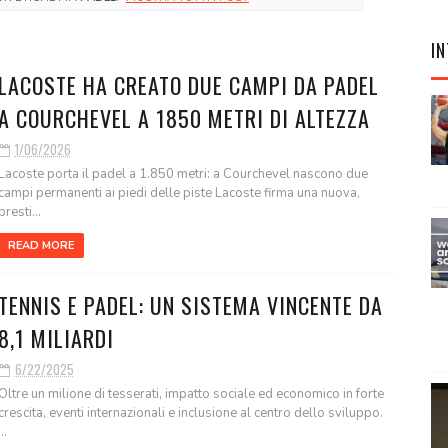
IN
LACOSTE HA CREATO DUE CAMPI DA PADEL
A COURCHEVEL A 1850 METRI DI ALTEZZA
1/06/2026
Lacoste porta il padel a 1.850 metri: a Courchevel nascono due
campi permanenti ai piedi delle piste Lacoste firma una nuova,
presti...
READ MORE
TENNIS E PADEL: UN SISTEMA VINCENTE DA
8,1 MILIARDI
6/22/2025
Oltre un milione di tesserati, impatto sociale ed economico in forte
crescita, eventi internazionali e inclusione al centro dello sviluppo.
...