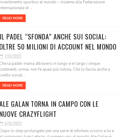
investimento sportivo al mondo – insieme alla Federazione
Internazionale di ...
READ MORE
IL PADEL “SFONDA” ANCHE SUI SOCIAL:
OLTRE 50 MILIONI DI ACCOUNT NEL MONDO
7/13/2023
Che la padel-mania attraversi in lungo e in largo i cinque
continenti, ormai, non fa quasi più notizia. Che lo faccia anche a
livello social...
READ MORE
ALE GALAN TORNA IN CAMPO CON LE
NUOVE CRAZYFLIGHT
5/12/2023
Dopo lo stop prolungato per una serie di infortuni occorsi a lui e
al compagno Juan Lebron, il numero uno al mondo Ale Galan è