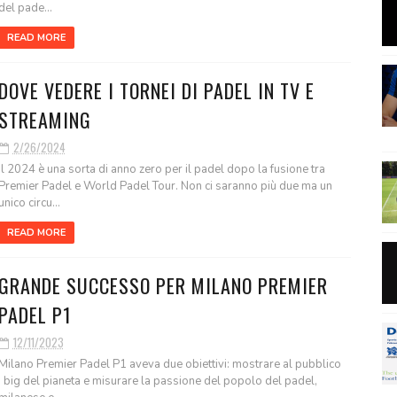
del pade...
READ MORE
DOVE VEDERE I TORNEI DI PADEL IN TV E
STREAMING
2/26/2024
Il 2024 è una sorta di anno zero per il padel dopo la fusione tra
Premier Padel e World Padel Tour. Non ci saranno più due ma un
unico circu...
READ MORE
GRANDE SUCCESSO PER MILANO PREMIER
PADEL P1
12/11/2023
Milano Premier Padel P1 aveva due obiettivi: mostrare al pubblico
i big del pianeta e misurare la passione del popolo del padel,