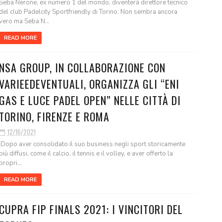
Seba Nerone, ex numero 1 del mondo, diventerà direttore tecnico
del club Padelcity Sportfriendly di Torino. Non sembra ancora
vero ma Seba N...
READ MORE
NSA GROUP, IN COLLABORAZIONE CON
VARIEEDEVENTUALI, ORGANIZZA GLI “ENI
GAS E LUCE PADEL OPEN” NELLE CITTÀ DI
TORINO, FIRENZE E ROMA
12/16/2021
Dopo aver consolidato il suo business negli sport storicamente
più diffusi, come il calcio, il tennis e il volley, e aver offerto la
propri...
READ MORE
CUPRA FIP FINALS 2021: I VINCITORI DEL